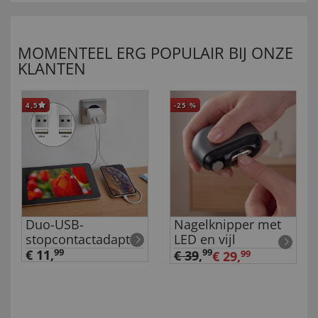
MOMENTEEL ERG POPULAIR BIJ ONZE
KLANTEN
4,5
-25
%
Duo-USB-
Nagelknipper met
stopcontactadapter
LED en vijl
€ 11,
99
99
€ 39
,
€ 29,
99