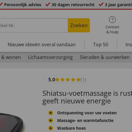
Persoonlijk advies
30 dagen retourrecht
3 jaar garant
Zoeken
Contact
& Hulp
Nieuwe ideeën overal vandaan
Top 50
In
 & wonen
Lichaamsverzorging
Sieraden & uurwerken
5.0
(1)
Shiatsu-voetmassage is ru
geeft nieuwe energie
Ontspanning voor uw voeten
Massage- en warmtefunctie
Wasbare hoes