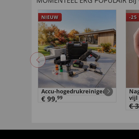
MOMENTEEL ERG POPULAIR BIJ
NIEUW
-25
rming
Accu-hogedrukreiniger
Nag
€ 99,
vijl
99
€ 