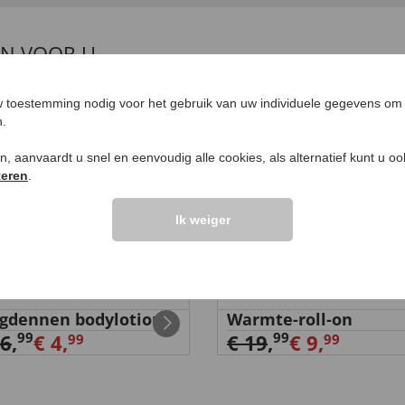
EN VOOR U
%
-50
%
 toestemming nodig voor het gebruik van uw individuele gegevens om 
n.
ken, aanvaardt u snel en eenvoudig alle cookies, als alternatief kunt u o
teren
.
Ik weiger
gdennen bodylotion
Warmte-roll-on
99
99
16
,
€ 4,
€ 19
,
€ 9,
99
99