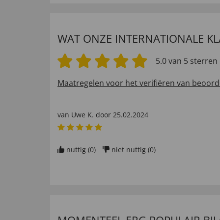
WAT ONZE INTERNATIONALE K
5.0 van 5 sterren
Maatregelen voor het verifiëren van beoord
van
Uwe K
. door
25.02.2024
nuttig (
0
)
niet nuttig (
0
)