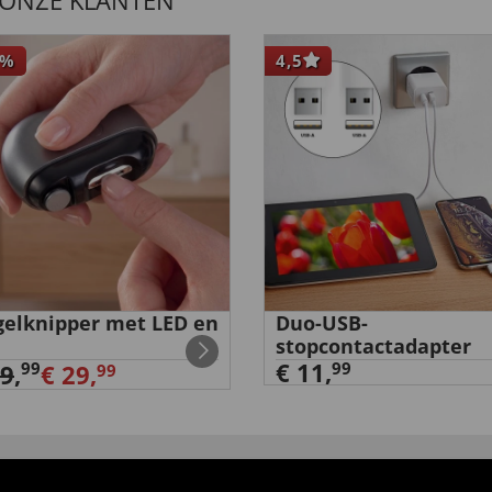
 ONZE KLANTEN
%
4,5
elknipper met LED en
Duo-USB-
stopcontactadapter
€ 11,
99
99
39
,
€ 29,
99