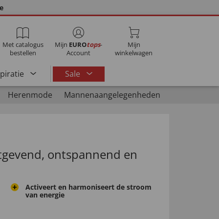
ie
Met catalogus
Mijn
EURO
tops
-
Mijn
bestellen
Account
winkelwagen
spiratie
Sale
Herenmode
Mannenaangelegenheden
stgevend, ontspannend en
Activeert en harmoniseert de stroom
van energie