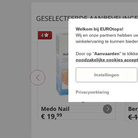
GESELECTEERDE AANBEVELING
Welkom bij EUROtops!
4
-71
Wij en onze partners hebben uw
winkelervaring te kunnen biede
Door op "
Aanvaarden
" te klik
noodzakelijke cookies accep
Instellingen
Privacyverklaring
 Aerosoft
Medo Nail
Ber
€ 19,
99
€ 