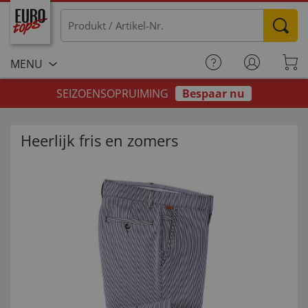
MENU
SEIZOENSOPRUIMING
Bespaar nu
Heerlijk fris en zomers