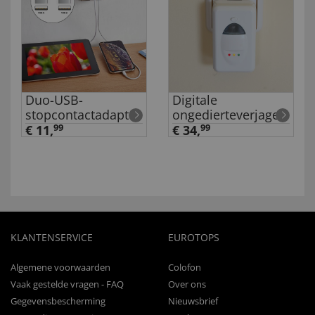
Duo-USB-
Digitale
stopcontactadapter
ongedierteverjager
€ 11,
99
€ 34,
99
KLANTENSERVICE
EUROTOPS
Algemene voorwaarden
Colofon
Vaak gestelde vragen - FAQ
Over ons
Gegevensbescherming
Nieuwsbrief