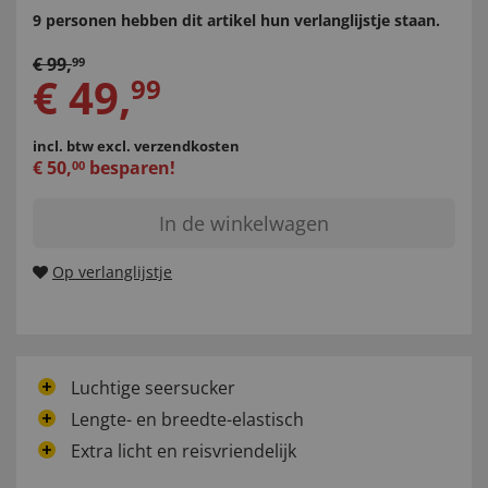
9 personen hebben dit artikel hun verlanglijstje staan.
€
99
,
99
€
49
,
99
incl. btw
excl. verzendkosten
€
50
,
besparen!
00
In de winkelwagen
Op verlanglijstje
Luchtige seersucker
Lengte- en breedte-elastisch
Extra licht en reisvriendelijk