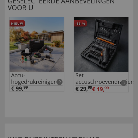
GESELECTEERDE AANBEVELINGEN
VOOR U
NIEUW
-33
%
Accu-
Set
hogedrukreiniger
accuschroevendraaiers
€ 99,
99
99
€ 29
,
€ 19,
99