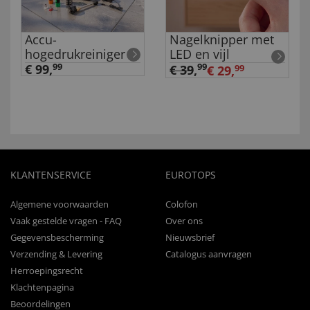
Accu-
Nagelknipper met
hogedrukreiniger
LED en vijl
€ 99,
99
99
€ 39
,
€ 29,
99
KLANTENSERVICE
EUROTOPS
Algemene voorwaarden
Colofon
Vaak gestelde vragen - FAQ
Over ons
Gegevensbescherming
Nieuwsbrief
Verzending & Levering
Catalogus aanvragen
Herroepingsrecht
Klachtenpagina
Beoordelingen