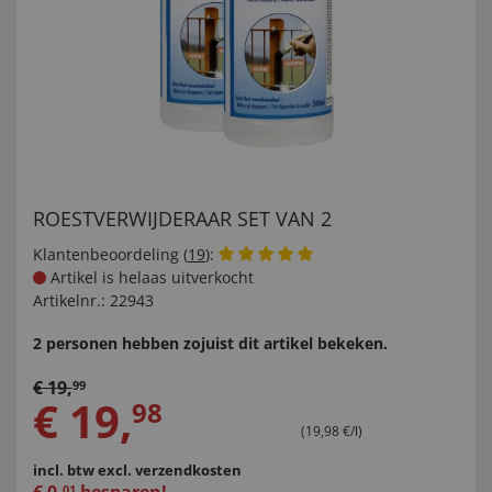
ROESTVERWIJDERAAR SET VAN 2
Klantenbeoordeling (
19
):
Artikel is helaas uitverkocht
Artikelnr.:
22943
2 personen hebben zojuist dit artikel bekeken.
€
19
,
99
€
19
,
98
(19,98 €/l)
incl. btw
excl. verzendkosten
01