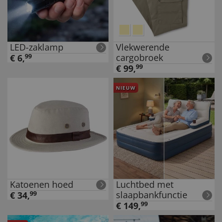
LED-zaklamp
Vlekwerende
cargobroek
€
6
,
99
€
99
,
99
NIEUW
Katoenen hoed
Luchtbed met
slaapbankfunctie
€
34
,
99
€
149
,
99