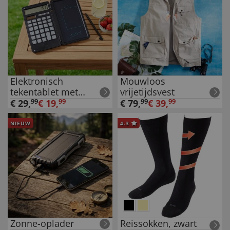
Elektronisch
Mouwloos
tekentablet met
vrijetijdsvest
rekenmachine
€
29
,
99
€
19
,
99
€
79
,
99
€
39
,
99
NIEUW
4.3
Zonne-oplader
Reissokken, zwart