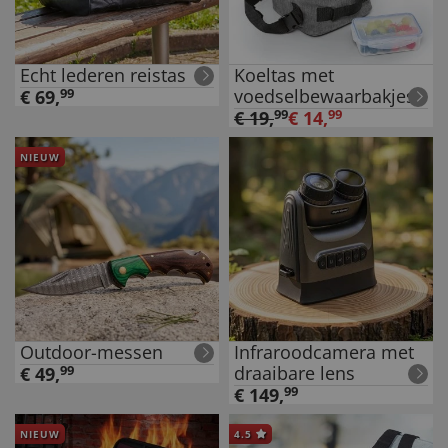
Echt lederen reistas
Koeltas met
voedselbewaarbakjes
€
69
,
99
€
19
,
99
€
14
,
99
NIEUW
Outdoor-messen
Infraroodcamera met
draaibare lens
€
49
,
99
€
149
,
99
NIEUW
4.5