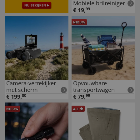
Mobiele brilreiniger
€
19
,
99
NIEUW
Camera-verrekijker
Opvouwbare
met scherm
transportwagen
€
199
,
00
€
79
,
99
NIEUW
4.3