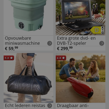
Opvouwbare
Extra grote dvd- en
miniwasmachine
DVB-T2-speler
€
59
,
99
€
299
,
99
5.0
4.8
Echt lederen reistas
Draagbaar anti-