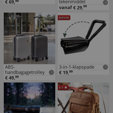
tekenmiddel
€
69
,
99
99
vanaf
€
29
,
NIEUW
ABS-
3-in-1-klapspade
handbagagetrolley
€
19
,
99
€
49
,
99
4.7