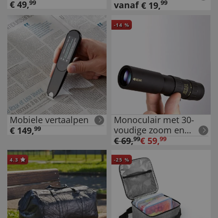
€
49
,
99
99
vanaf
€
19
,
-
14
%
Mobiele vertaalpen
Monoculair met 30-
voudige zoom en
€
149
,
99
macro
€
69
,
99
€
59
,
99
4.3
-
25
%