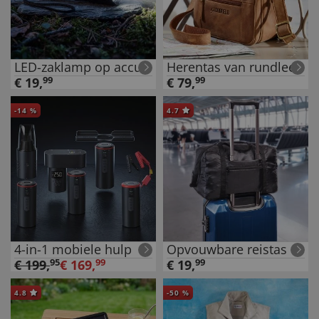
LED-zaklamp op accu
Herentas van rundleer
€
19
,
99
€
79
,
99
-
14
%
4.7
4-in-1 mobiele hulp
Opvouwbare reistas
€
199
,
95
€
169
,
99
€
19
,
99
4.8
-
50
%