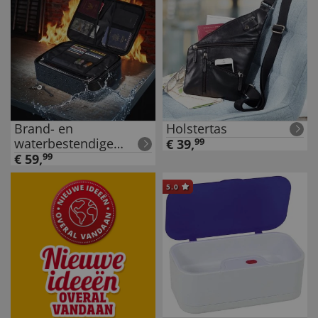
Brand- en
Holstertas
waterbestendige
€
39
,
99
documententas
€
59
,
99
5.0