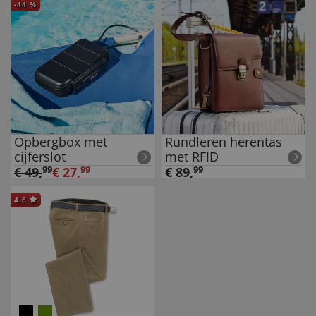
-
44
%
Opbergbox met
Rundleren herentas
cijferslot
met RFID
€
49
,
99
€
27
,
99
€
89
,
99
4.6