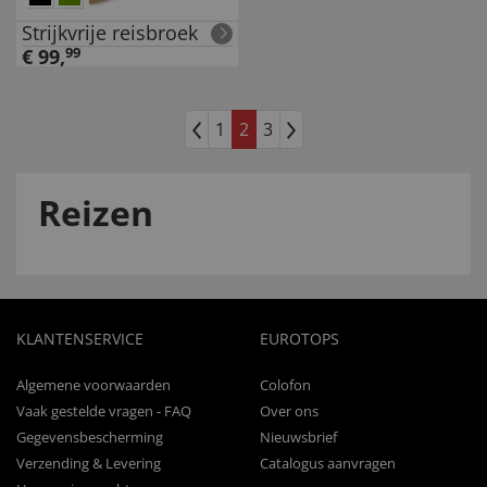
Strijkvrije reisbroek
€
99
,
99
1
2
3
Reizen
KLANTENSERVICE
EUROTOPS
Algemene voorwaarden
Colofon
Vaak gestelde vragen - FAQ
Over ons
Gegevensbescherming
Nieuwsbrief
Verzending & Levering
Catalogus aanvragen