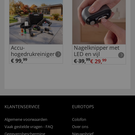
Accu-
Nagelknipper met
hogedrukreiniger
LED en vijl
€ 99,
99
99
€ 39
,
€ 29,
99
KLANTENSERVICE
EUROTOPS
Algemene voorwaarden
Colofon
Vaak gestelde vragen - FAQ
Over ons
Gegevensbescherming
Nieuwsbrief