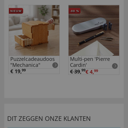
NIEUW
-88
%
Puzzelcadeaudoos
Multi-pen 'Pierre
"Mechanica"
Cardin'
€ 19,
99
99
€ 39
,
€ 4,
99
DIT ZEGGEN ONZE KLANTEN