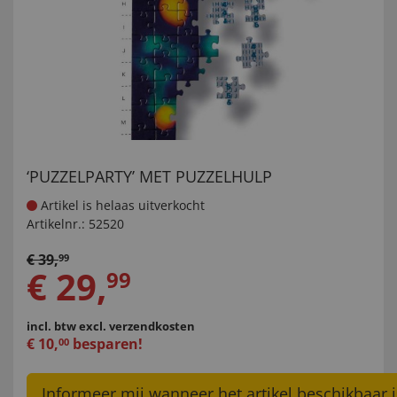
‘PUZZELPARTY’ MET PUZZELHULP
Artikel is helaas uitverkocht
Artikelnr.:
52520
€
39
,
99
€
29
,
99
incl. btw
excl. verzendkosten
€
10
,
besparen!
00
Informeer mij wanneer het artikel beschikbaar i