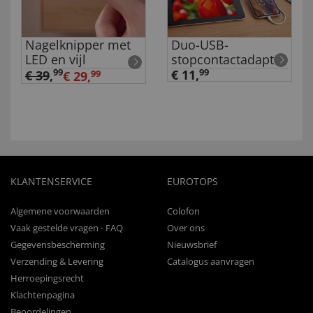
Nagelknipper met
Duo-USB-
LED en vijl
stopcontactadapter
99
€ 11,
99
€ 39
,
€ 29,
99
KLANTENSERVICE
EUROTOPS
Algemene voorwaarden
Colofon
Vaak gestelde vragen - FAQ
Over ons
Gegevensbescherming
Nieuwsbrief
Verzending & Levering
Catalogus aanvragen
Herroepingsrecht
Klachtenpagina
Beoordelingen