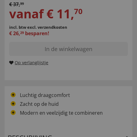
€
37
,
99
vanaf
€
11
,
70
incl. btw
excl. verzendkosten
€
26
,
besparen!
29
In de winkelwagen
Op verlanglijstje
Luchtig draagcomfort
Zacht op de huid
Modern en veelzijdig te combineren