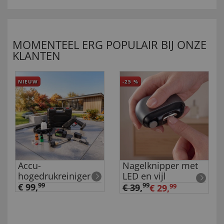
MOMENTEEL ERG POPULAIR BIJ ONZE
KLANTEN
NIEUW
-25
%
Accu-
Nagelknipper met
hogedrukreiniger
LED en vijl
€ 99,
99
99
€ 39
,
€ 29,
99