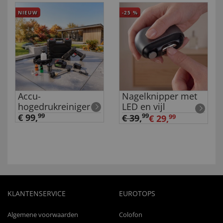
NIEUW
-25
%
Accu-
Nagelknipper met
hogedrukreiniger
LED en vijl
€ 99,
99
99
€ 39
,
€ 29,
99
KLANTENSERVICE
EUROTOPS
Algemene voorwaarden
Colofon