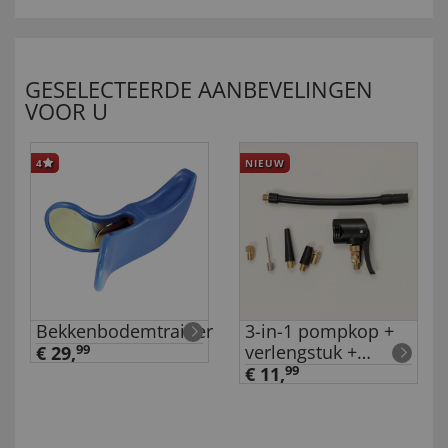
GESELECTEERDE AANBEVELINGEN
VOOR U
4
NIEUW
Bekkenbodemtrainer
3-in-1 pompkop +
verlengstuk +
€ 29,
99
adapter
€ 11,
99