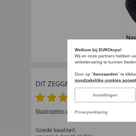
Noo
€ 6
Welkom bij EUROtops!
Wij en onze partners hebben uw
winkelervaring te kunnen biede
Door op "
Aanvaarden
" te klik
noodzakelijke cookies accep
DIT ZEGGEN ONZE KLANTEN
Instellingen
5.0 van 5 sterren
Maatregelen voor het verifiëren van beoord
Privacyverklaring
Goede kwaliteit.