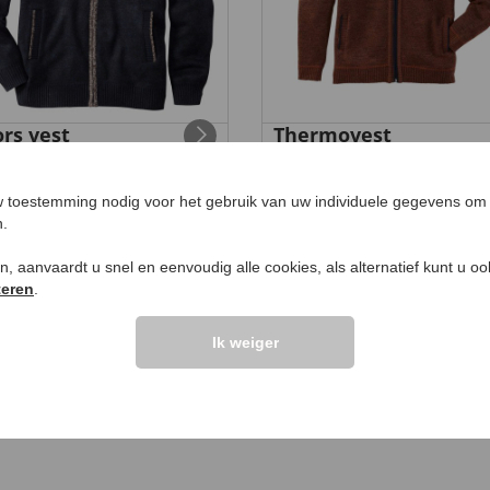
rs vest
Thermovest
9,
99
99
€ 59
,
€ 39,
99
 toestemming nodig voor het gebruik van uw individuele gegevens om 
n.
ken, aanvaardt u snel en eenvoudig alle cookies, als alternatief kunt u o
teren
.
UW PRODUCTVRA
Ik weiger
Vraag stellen
elingen >>