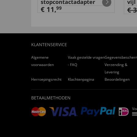
stopcontactadapter
vijl
€ 11,
99
€ 
KLANTENSERVICE
Algemene
Vaak gestelde vragen
Gegevensbescher
voorwaarden
- FAQ
Verzending &
Levering
Herroepingsrecht
Klachtenpagina
Beoordelingen
BETAALMETHODEN
Vo