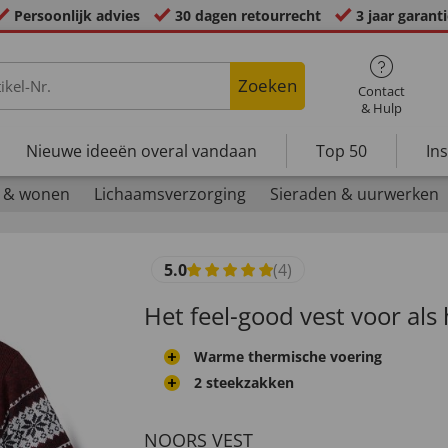
Persoonlijk advies
30 dagen retourrecht
3 jaar garant
Zoeken
Contact
& Hulp
Nieuwe ideeën overal vandaan
Top 50
In
 & wonen
Lichaamsverzorging
Sieraden & uurwerken
5.0
(4)
Het feel-good vest voor als 
Warme thermische voering
2 steekzakken
NOORS VEST