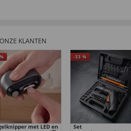
 ”
 ONZE KLANTEN
%
-33
%
elknipper met LED en
Set