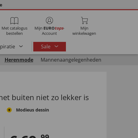
ie
Met catalogus
Mijn
EURO
tops
-
Mijn
bestellen
Account
winkelwagen
spiratie
Sale
Herenmode
Mannenaangelegenheden
het buiten niet zo lekker is
Modieus dessin
99