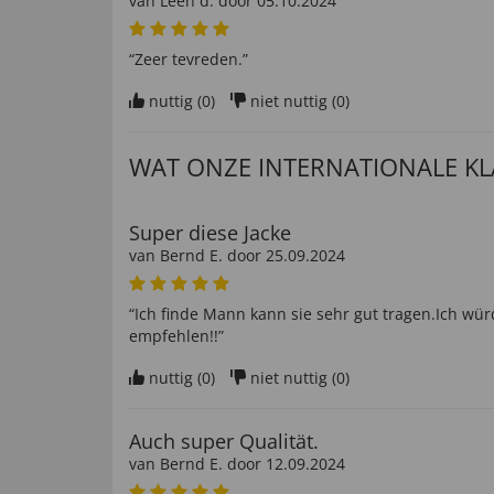
van
Leen d
. door
05.10.2024
“Zeer tevreden.”
nuttig (
0
)
niet nuttig (
0
)
WAT ONZE INTERNATIONALE K
Super diese Jacke
van
Bernd E
. door
25.09.2024
“Ich finde Mann kann sie sehr gut tragen.Ich würd
empfehlen!!”
nuttig (
0
)
niet nuttig (
0
)
Auch super Qualität.
van
Bernd E
. door
12.09.2024