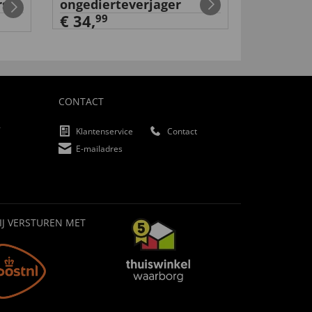
rs
ongedierteverjager
€ 19,
99
€ 34,
99
CONTACT
f
Klantenservice
Contact
E-mailadres
IJ VERSTUREN MET