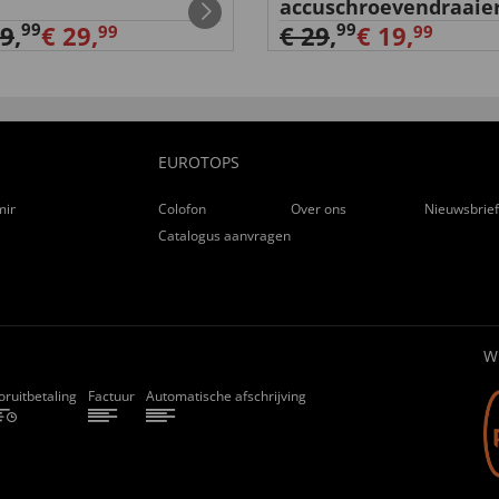
accuschroevendraaie
99
99
39
,
€ 29,
€ 29
,
€ 19,
99
99
EUROTOPS
ming
Colofon
Over ons
Nieuwsbrie
Catalogus aanvragen
W
oruitbetaling
Factuur
Automatische afschrijving