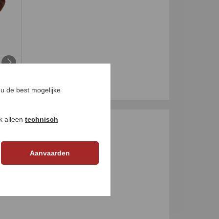
u de best mogelijke
ok alleen
technisch
GEN
Aanvaarden