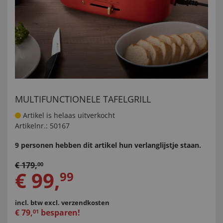
MULTIFUNCTIONELE TAFELGRILL
Artikel is helaas uitverkocht
Artikelnr.:
50167
9 personen hebben dit artikel hun verlanglijstje staan.
€
179
,
00
€
99
,
99
incl. btw
excl. verzendkosten
€
79
,
besparen!
01