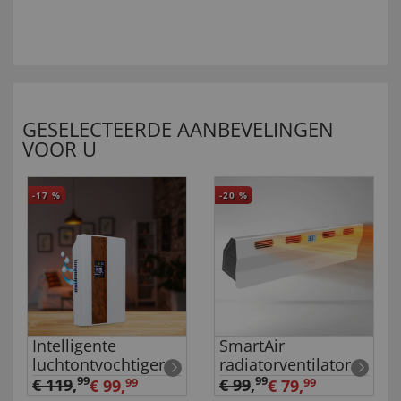
GESELECTEERDE AANBEVELINGEN
VOOR U
-17
%
-20
%
Intelligente
SmartAir
luchtontvochtiger
radiatorventilator
99
99
€ 119
,
€ 99
,
€ 99,
99
€ 79,
99