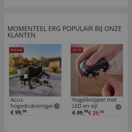
MOMENTEEL ERG POPULAIR BIJ ONZE
KLANTEN
NIEUW
-25
%
Accu-
Nagelknipper met
hogedrukreiniger
LED en vijl
€ 99,
99
99
€ 39
,
€ 29,
99