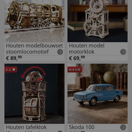
Houten modelbouwset
Houten model
stoomlocomotief
motorklok
€
89
,
99
€
69
,
99
4.2
NIEUW
Houten tafelklok
Skoda 100