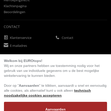
Herroepingsrecht
Klachtenpagina
Beoordelingen
CONTACT
Klantenservice
Contact
E-mailadres
Welkom bij EUROtops!
BETAALMETHODEN
Wij en onze partners hebben uw toestemming nodig voor het
gebruik van uw individuele gegevens om u de best mogelijke
winkelervaring te kunnen bieden.
Vooruitbetaling
Factuur
Automatische afschrijving
Door op "
Aanvaarden
" te klikken, aanvaardt u snel en eenvoudig
alle cookies, als alternatief kunt u ook alleen
technisch
noodzakelijke cookies accepteren
.
BEZOEK ONS
Aanvaarden