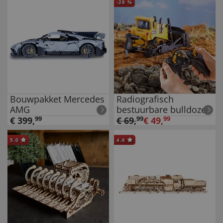
-
28
%
Bouwpakket Mercedes
Radiografisch
AMG
bestuurbare bulldozer
€
399
,
99
€
69
,
99
€
49
,
99
5.0
4.6