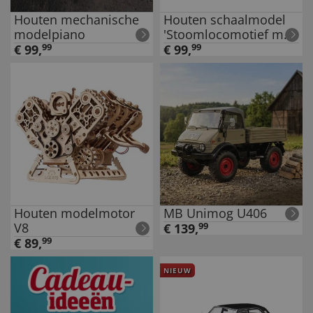
Houten mechanische
Houten schaalmodel
modelpiano
'Stoomlocomotief met
tender'
€
99
,
99
€
99
,
99
Houten modelmotor
MB Unimog U406
V8
€
139
,
99
€
89
,
99
NIEUW