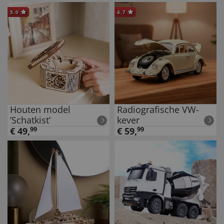
5.0
4.7
Houten model
Radiografische VW-
’Schatkist’
kever
€
49
,
99
€
59
,
99