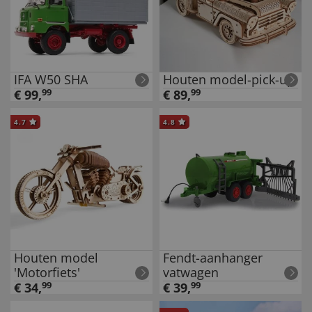
IFA W50 SHA
Houten model-pick-up
€
99
,
99
€
89
,
99
4.7
4.8
Houten model
Fendt-aanhanger
'Motorfiets'
vatwagen
€
34
,
99
€
39
,
99