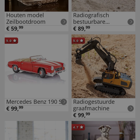
Houten model
Radiografisch
Zeilbootdroom
bestuurbare
Mercedes-Benz Arocs
€
59
,
99
€
89
,
99
5.0
5.0
Mercedes Benz 190 SL
Radiogestuurde
graafmachine
€
99
,
99
€
99
,
99
4.7