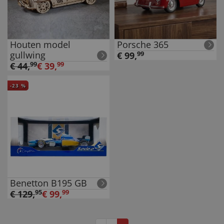
Houten model
Porsche 365
gullwing
€
99
,
99
€
44
,
99
€
39
,
99
-
23
%
Benetton B195 GB
€
129
,
95
€
99
,
99