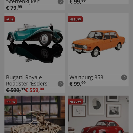
'Sterrenkijker'
€
99
,
99
€
79
,
99
-
6
%
NIEUW
Bugatti Royale
Wartburg 353
Roadster 'Esders'
€
99
,
99
€
599
,
99
€
559
,
00
-
11
%
NIEUW