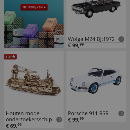
Wolga M24 BJ:1972
€
99
,
99
5.0
Houten model
Porsche 911 RSR
onderzoekersschip
€
99
,
99
€
69
,
99