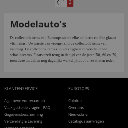
1
2
Modelauto's
De collector's items van Eurotops sieren elke collectie en elke glazen
vitrinekast. Uw passie van vroeger zijn de collector's items van
vandaag. De collector's items zijn verkrijgbaar in verschillende
schaalniveaus. Plaats uzelf terug in de tijd van de jaren '50, '60 en '70,
toen deze modellen nog dagelijks werkelijk door onze straten reden.
KLANTENSERVICE
EUROTOPS
Algemene voorwaarden
Colofon
Vaak gestelde vragen - FAQ
Over ons
Gegevensbescherming
Nieuwsbrief
Verzending & Levering
Catalogus aanvragen