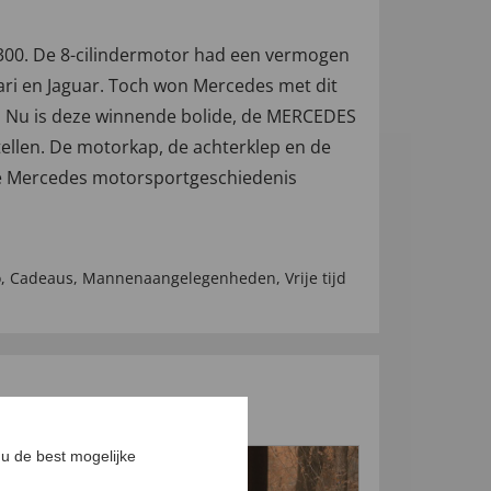
300. De 8-cilindermotor had een vermogen
ari en Jaguar. Toch won Mercedes met dit
55! Nu is deze winnende bolide, de MERCEDES
tellen. De motorkap, de achterklep en de
mee Mercedes motorsportgeschiedenis
o
,
Cadeaus
,
Mannenaangelegenheden
,
Vrije tijd
u de best mogelijke
-17
%