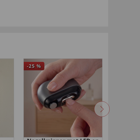
-25
%
NIEUW