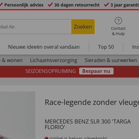
Persoonlijk advies
30 dagen retourrecht
3 jaar garant
Zoeken
Contact
& Hulp
Nieuwe ideeën overal vandaan
Top 50
In
n & wonen
Lichaamsverzorging
Sieraden & uurwerken
SEIZOENSOPRUIMING
Bespaar nu
Race-legende zonder vleug
MERCEDES BENZ SLR 300 'TARGA
FLORIO'
Artikel is helaas uitverkocht