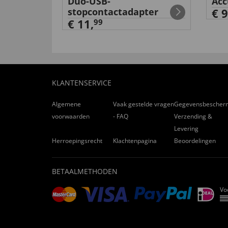
Duo-USB-
Acc
stopcontactadapter
€ 9
€ 11,
99
KLANTENSERVICE
Algemene
Vaak gestelde vragen
Gegevensbescher
voorwaarden
- FAQ
Verzending &
Levering
Herroepingsrecht
Klachtenpagina
Beoordelingen
BETAALMETHODEN
Vo