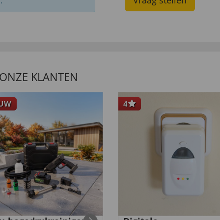
Vraag stellen
.
 ONZE KLANTEN
EUW
4