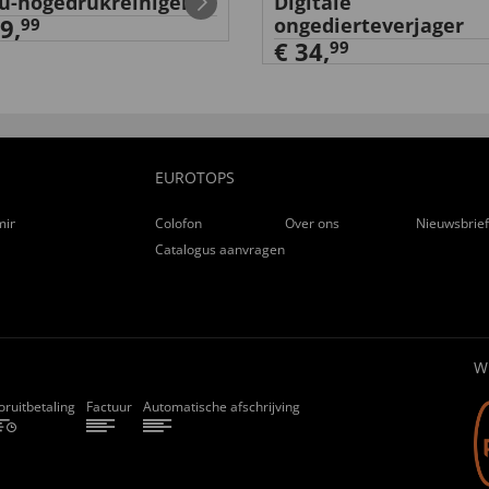
u-hogedrukreiniger
Digitale
9,
ongedierteverjager
99
€ 34,
99
EUROTOPS
ming
Colofon
Over ons
Nieuwsbrie
Catalogus aanvragen
W
oruitbetaling
Factuur
Automatische afschrijving