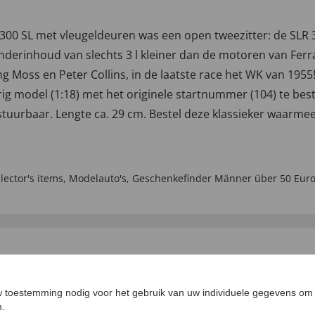
00 SL met vleugeldeuren was een open tweezitter: de SLR 
nderinhoud van slechts 3 l kleiner dan de motoren van Ferr
ling Moss en Peter Collins, in de laatste race het WK van 19
rig model (1:18) met het originele startnummer (104) te bes
stuurbaar. Lengte ca. 29 cm. Bestel deze klassieker waar
lector's items
,
Modelauto's
,
Geschenkefinder Männer über 50 Eur
EN VOOR U
 toestemming nodig voor het gebruik van uw individuele gegevens om 
4,5
n.