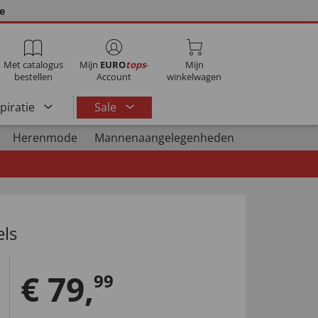
ie
Met catalogus
Mijn
EURO
tops
-
Mijn
bestellen
Account
winkelwagen
spiratie
Sale
Herenmode
Mannenaangelegenheden
els
€
79
,
99