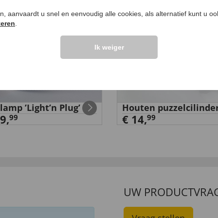
ken, aanvaardt u snel en eenvoudig alle cookies, als alternatief kunt u o
teren
.
Ik weiger
lamp ’Light’n Plug’
Houten puzzelcilinde
9,
€ 14,
99
99
UW PRODUCTVRA