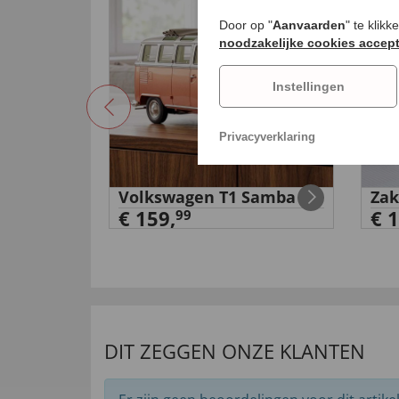
Door op "
Aanvaarden
" te klik
noodzakelijke cookies accep
Instellingen
Privacyverklaring
ker met
Volkswagen T1 Samba
Zak
€ 159,
€ 1
99
DIT ZEGGEN ONZE KLANTEN