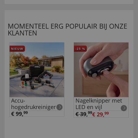
MOMENTEEL ERG POPULAIR BIJ ONZE
KLANTEN
NIEUW
-25
%
Accu-
Nagelknipper met
hogedrukreiniger
LED en vijl
€ 99,
99
99
€ 39
,
€ 29,
99