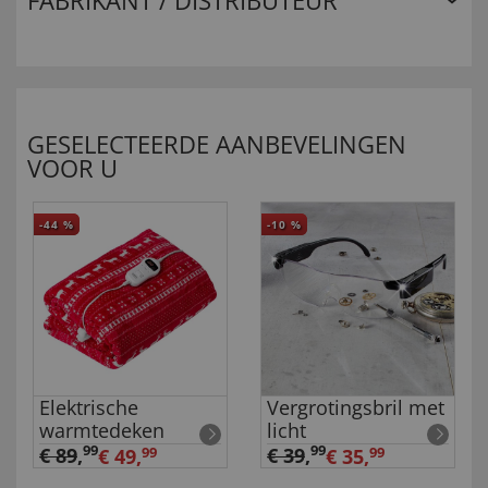
FABRIKANT / DISTRIBUTEUR
GESELECTEERDE AANBEVELINGEN
VOOR U
-44
%
-10
%
Elektrische
Vergrotingsbril met
warmtedeken
licht
99
99
€ 89
,
€ 39
,
€ 49,
99
€ 35,
99