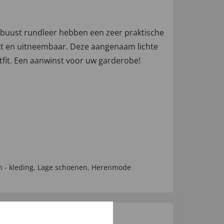
uust rundleer hebben een zeer praktische
dikt en uitneembaar. Deze aangenaam lichte
utfit. Een aanwinst voor uw garderobe!
 - kleding
,
Lage schoenen
,
Herenmode