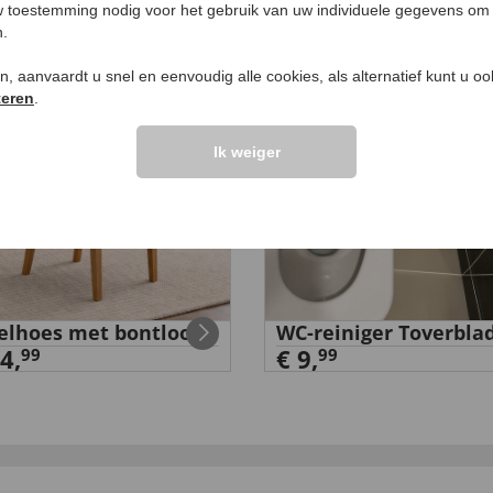
EN VOOR U
 toestemming nodig voor het gebruik van uw individuele gegevens om 
n.
EUW
ken, aanvaardt u snel en eenvoudig alle cookies, als alternatief kunt u o
teren
.
Ik weiger
elhoes met bontlook
WC-reiniger Toverbla
4,
€ 9,
99
99