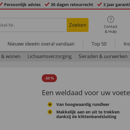
Persoonlijk advies
30 dagen retourrecht
3 jaar garant
Zoeken
Contact
& Hulp
Nieuwe ideeën overal vandaan
Top 50
In
 & wonen
Lichaamsverzorging
Sieraden & uurwerken
-
50
%
Een weldaad voor uw voet
Van hoogwaardig rundleer
Makkelijk aan en uit te trekken
dankzij de klittenbandsluiting