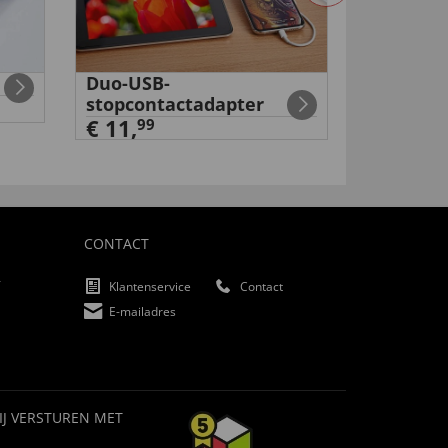
Duo-USB-
Digitale
stopcontactadapter
ongedier
€ 11,
€ 34,
99
99
CONTACT
f
Klantenservice
Contact
E-mailadres
IJ VERSTUREN MET