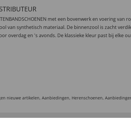
ISTRIBUTEUR
ITTENBANDSCHOENEN met een bovenwerk en voering van rob
ipzool van synthetisch materiaal. De binnenzool is zacht ver
or overdag en 's avonds. De klassieke kleur past bij elke o
en nieuwe artikelen
,
Aanbiedingen
,
Herenschoenen
,
Aanbiedingen