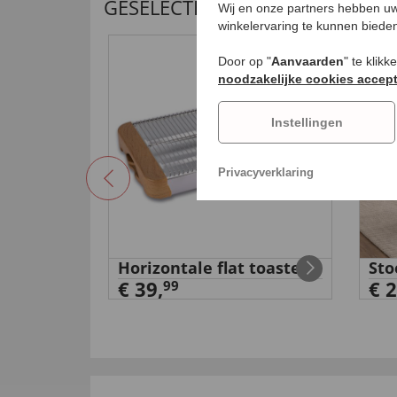
GESELECTEERDE AANBEVELING
Wij en onze partners hebben uw
winkelervaring te kunnen biede
NI
Door op "
Aanvaarden
" te klik
noodzakelijke cookies accep
Instellingen
Privacyverklaring
met
Horizontale flat toaster
Sto
€ 39,
€ 2
99