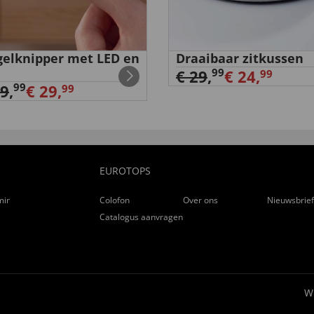
elknipper met LED en
Draaibaar zitkussen
99
€ 29
,
€ 24,
99
99
39
,
€ 29,
99
EUROTOPS
ming
Colofon
Over ons
Nieuwsbrie
Catalogus aanvragen
W