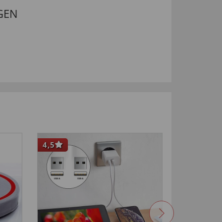
GEN
4,5
4