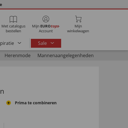
ie
Met catalogus
Mijn
EURO
tops
-
Mijn
bestellen
Account
winkelwagen
spiratie
Sale
Herenmode
Mannenaangelegenheden
en
Prima te combineren