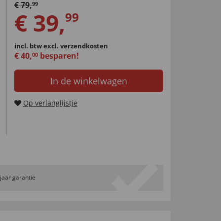
€
79
,
99
€
39
,
99
incl. btw
excl. verzendkosten
€
40
,
besparen!
00
In de winkelwagen
Op verlanglijstje
 jaar garantie