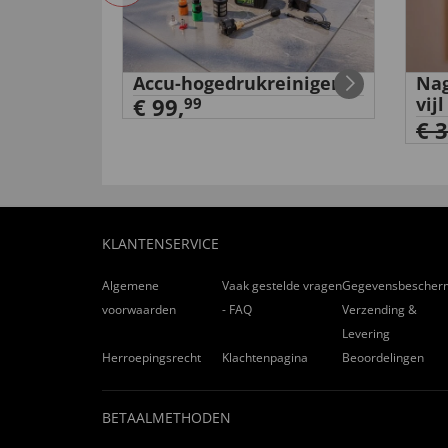
rming
Accu-hogedrukreiniger
Nag
€ 99,
vijl
99
€ 
KLANTENSERVICE
Algemene
Vaak gestelde vragen
Gegevensbescher
voorwaarden
- FAQ
Verzending &
Levering
Herroepingsrecht
Klachtenpagina
Beoordelingen
BETAALMETHODEN