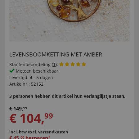
LEVENSBOOMKETTING MET AMBER
Klantenbeoordeling (
1
):
Meteen beschikbaar
Levertijd:
4 - 6 dagen
Artikelnr.:
52152
3 personen hebben dit artikel hun verlanglijstje staan.
€
149
,
99
€
104
,
99
incl. btw
excl. verzendkosten
€
45
,
besparen!
00