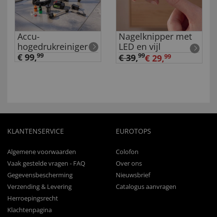
Accu-
Nagelknipper met
hogedrukreiniger
LED en vijl
€ 99,
99
99
€ 39
,
€ 29,
99
KLANTENSERVICE
EUROTOPS
Algemene voorwaarden
Colofon
Vaak gestelde vragen - FAQ
Over ons
Gegevensbescherming
Nieuwsbrief
Verzending & Levering
Catalogus aanvragen
Herroepingsrecht
Klachtenpagina