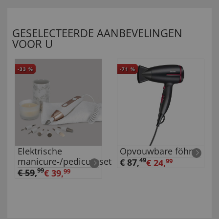
GESELECTEERDE AANBEVELINGEN
VOOR U
-33
%
-71
%
Elektrische
Opvouwbare föhn
manicure-/pedicureset
49
€ 87
,
€ 24,
99
99
€ 59
,
€ 39,
99