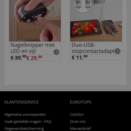
Nagelknipper met
Duo-USB-
LED en vijl
stopcontactadapter
99
€ 11,
99
€ 39
,
€ 29,
99
KLANTENSERVICE
EUROTOPS
Algemene voorwaarden
Colofon
Vaak gestelde vragen - FAQ
Over ons
Gegevensbescherming
Nieuwsbrief