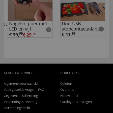
ing
Nagelknipper met
Duo-USB-
LED en vijl
stopcontactadapter
99
€ 11,
99
€ 39
,
€ 29,
99
KLANTENSERVICE
EUROTOPS
Algemene voorwaarden
Colofon
Vaak gestelde vragen - FAQ
Over ons
Gegevensbescherming
Nieuwsbrief
Verzending & Levering
Catalogus aanvragen
Herroepingsrecht