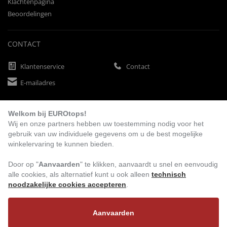
Klachtenpagina
Beoordelingen
CONTACT
Klantenservice
Contact
E-mailadres
Welkom bij EUROtops!
BETAALMETHODEN
Wij en onze partners hebben uw toestemming nodig voor het
gebruik van uw individuele gegevens om u de best mogelijke
winkelervaring te kunnen bieden.
Vooruitbetaling
Factuur
Automatische afschrijving
Door op "
Aanvaarden
" te klikken, aanvaardt u snel en eenvoudig
alle cookies, als alternatief kunt u ook alleen
technisch
noodzakelijke cookies accepteren
.
BEZOEK ONS
Aanvaarden