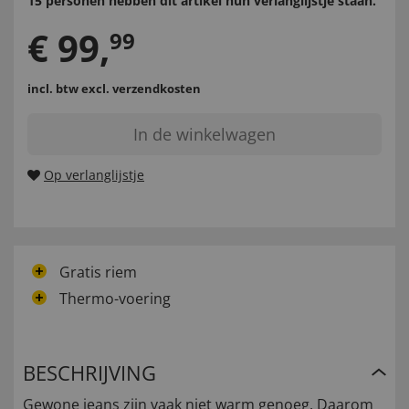
15 personen hebben dit artikel hun verlanglijstje staan.
€
99
,
99
incl. btw
excl. verzendkosten
In de winkelwagen
Op verlanglijstje
Gratis riem
Thermo-voering
BESCHRIJVING
Gewone jeans zijn vaak niet warm genoeg. Daarom