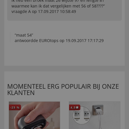
ik heb een broek maat 26 wijdte 97 en lengte 81
waarmee kan ik dat vergelijken met 56 of 58????”
vraagde A op 17.09.2017 10:58:49
“maat 54”
antwoordde EUROtops op 19.09.2017 17:17:29
MOMENTEEL ERG POPULAIR BIJ ONZE
KLANTEN
-25
%
4,5