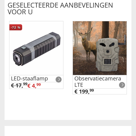
GESELECTEERDE AANBEVELINGEN
VOOR U
-72
%
LED-staaflamp
Observatiecamera
LTE
99
€ 17
,
€ 4,
99
€ 199,
99