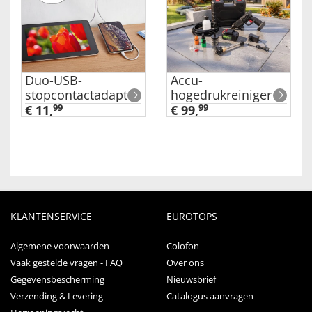
Duo-USB-
Accu-
stopcontactadapter
hogedrukreiniger
€ 11,
99
€ 99,
99
KLANTENSERVICE
EUROTOPS
Algemene voorwaarden
Colofon
Vaak gestelde vragen - FAQ
Over ons
Gegevensbescherming
Nieuwsbrief
Verzending & Levering
Catalogus aanvragen