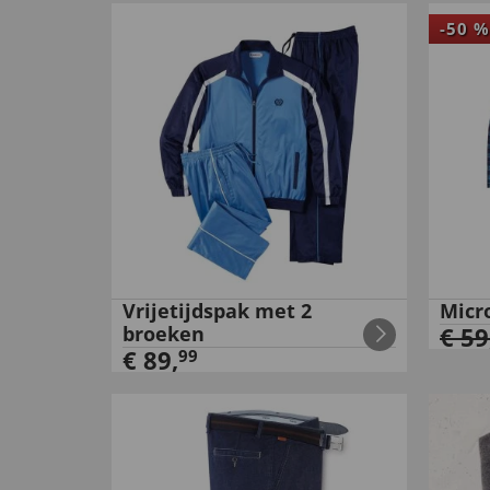
-
50
%
Vrijetijdspak met 2
Micr
broeken
€
59
€
89
,
99