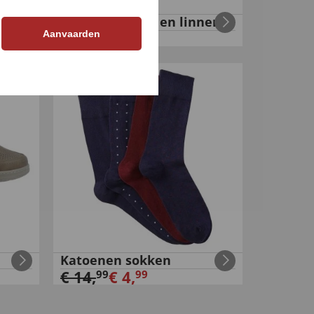
Pet van katoen en linnen
Aanvaarden
€
19
,
€
9
,
99
99
-
66
%
Katoenen sokken
€
14
,
€
4
,
99
99