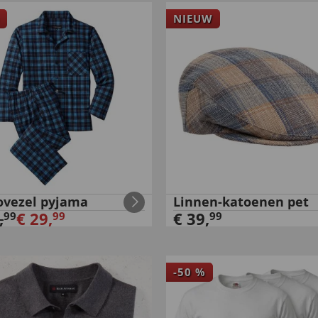
NIEUW
ovezel pyjama
Linnen-katoenen pet
,
€
29
,
€
39
,
99
99
99
-
50
%