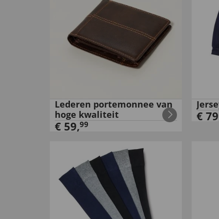
Lederen portemonnee van
Jerse
hoge kwaliteit
€
79
€
59
,
99