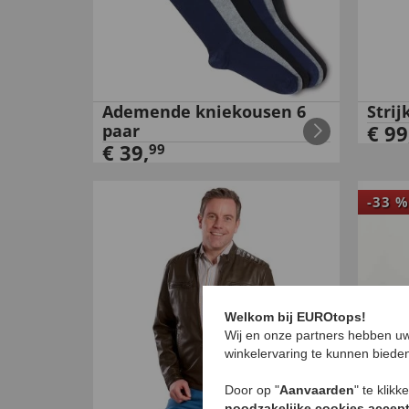
Ademende kniekousen 6
Strij
paar
€
99
€
39
,
99
-
33
%
Welkom bij EUROtops!
Wij en onze partners hebben uw
winkelervaring te kunnen biede
Door op "
Aanvaarden
" te klik
noodzakelijke cookies accep