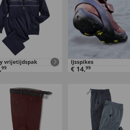
y vrijetijdspak
IJsspikes
,
€
14
,
99
99