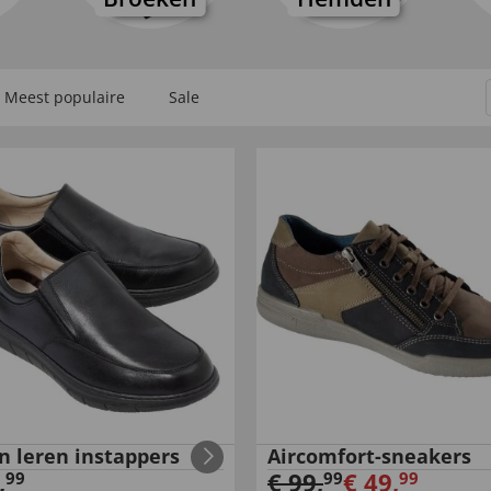
Meest populaire
Sale
n leren instappers
Aircomfort-sneakers
,
€
99
,
€
49
,
99
99
99