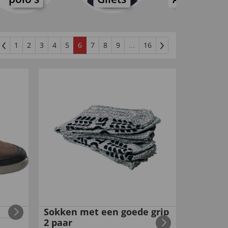
1
2
3
4
5
6
7
8
9
...
16
Sokken met een goede grip
2 paar