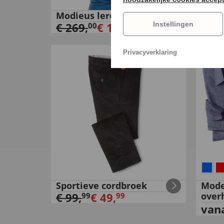
Modieus leren jack
Jean
Instellingen
€
269
,
€
119
,
€
29
00
00
Privacyverklaring
Sportieve cordbroek
Mode
€
99
,
€
49
,
over
99
99
van