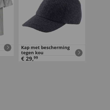
Kap met bescherming
tegen kou
€
29
,
99