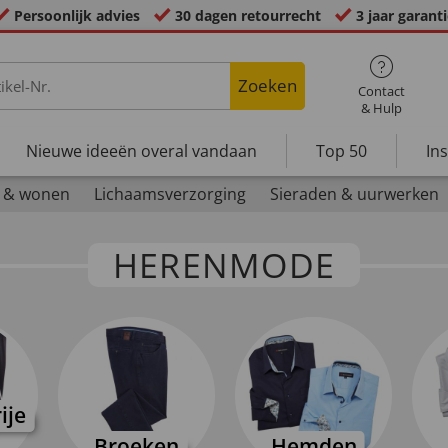
Persoonlijk advies
30 dagen retourrecht
3 jaar garant
Zoeken
Contact
& Hulp
Nieuwe ideeën overal vandaan
Top 50
In
 & wonen
Lichaamsverzorging
Sieraden & uurwerken
HERENMODE
ije
Broeken
Hemden