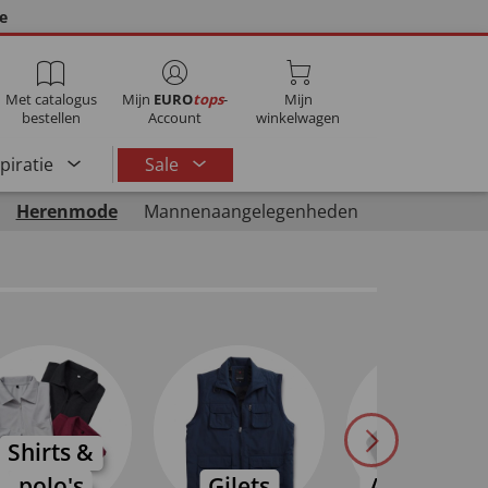
ie
Met catalogus
Mijn
EURO
tops
-
Mijn
bestellen
Account
winkelwagen
spiratie
Sale
Herenmode
Mannenaangelegenheden
Shirts &
polo's
Gilets
Accessoire