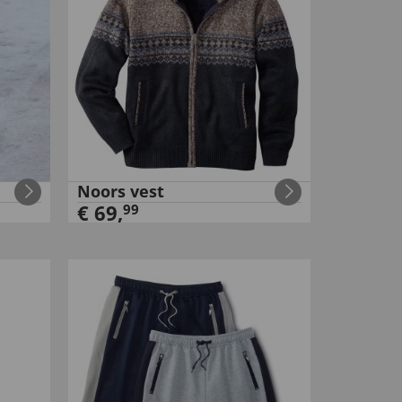
Noors vest
€
69
,
99