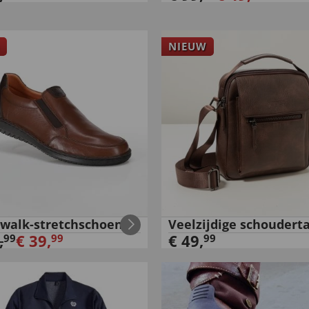
NIEUW
twalk-stretchschoenen
Veelzijdige schoudert
,
€
39
,
€
49
,
99
99
99