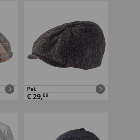
Pet
€
29
,
99