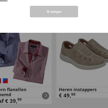
sblauw
Ik weiger
,
99
99
vanaf
€
19
,
rn flanellen
Heren instappers
hemd
€
49
,
99
99
af
€
39
,