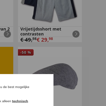
van 2
Vrijetijdsshort met
contrasten
€
49
,
€
29
,
98
98
-
50
%
u de best mogelijke
ok alleen
technisch