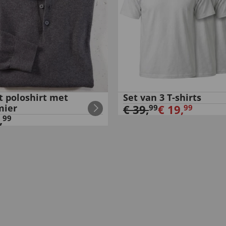
t poloshirt met
Set van 3 T-shirts
mier
€
39
,
€
19
,
99
99
,
99