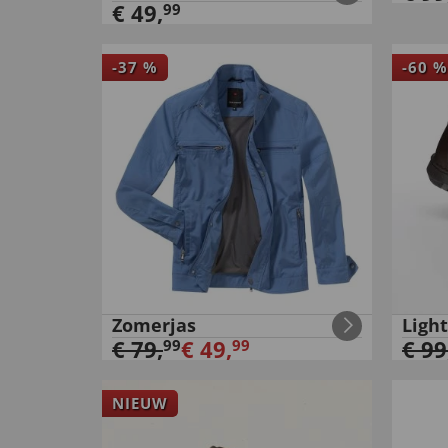
€
49
,
99
-
37
%
-
60
%
Zomerjas
Ligh
€
79
,
€
49
,
€
99
99
99
NIEUW