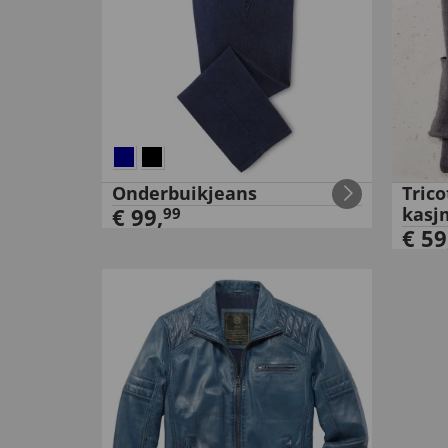
Onderbuikjeans
Trico
€
99
,
kasj
99
€
59