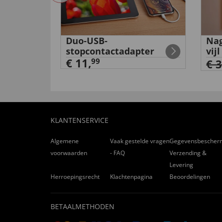
Duo-USB-
Nag
e
stopcontactadapter
vijl
€ 11,
99
€ 
KLANTENSERVICE
Algemene
Vaak gestelde vragen
Gegevensbescher
voorwaarden
- FAQ
Verzending &
Levering
Herroepingsrecht
Klachtenpagina
Beoordelingen
BETAALMETHODEN