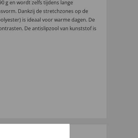
0 g en wordt zelfs tijdens lange
asvorm. Dankzij de stretchzones op de
(polyester) is ideaal voor warme dagen. De
ntrasten. De antislipzool van kunststof is