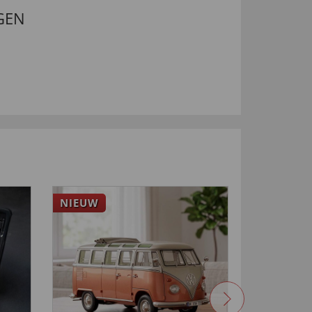
GEN
NIEUW
4