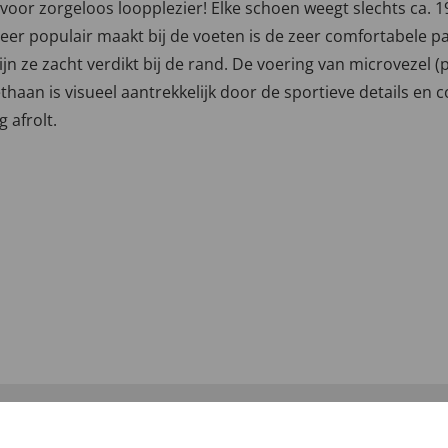
voor zorgeloos loopplezier! Elke schoen weegt slechts ca. 19
eer populair maakt bij de voeten is de zeer comfortabele p
ijn ze zacht verdikt bij de rand. De voering van microvezel 
aan is visueel aantrekkelijk door de sportieve details en co
g afrolt.