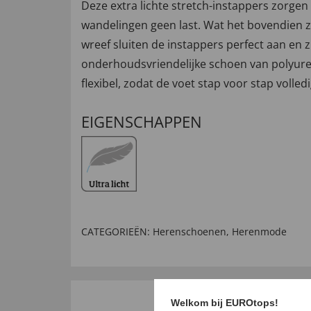
Deze extra lichte stretch-instappers zorgen 
wandelingen geen last. Wat het bovendien z
wreef sluiten de instappers perfect aan en z
onderhoudsvriendelijke schoen van polyureth
flexibel, zodat de voet stap voor stap volledi
EIGENSCHAPPEN
CATEGORIEËN:
Herenschoenen
,
Herenmode
Welkom bij EUROtops!