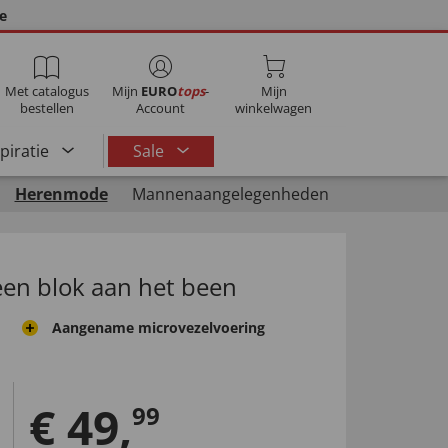
ie
Met catalogus
Mijn
EURO
tops
-
Mijn
bestellen
Account
winkelwagen
spiratie
Sale
Herenmode
Mannenaangelegenheden
 een blok aan het been
Aangename microvezelvoering
€
49
,
99