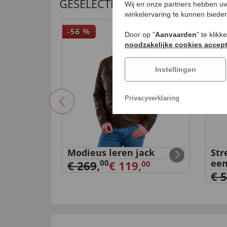
GESELECTEERDE AANBEVELING
Wij en onze partners hebben uw
winkelervaring te kunnen biede
-56
%
-17
Door op "
Aanvaarden
" te klik
noodzakelijke cookies accep
Instellingen
Privacyverklaring
Modieus leren jack
Str
een
00
€ 269
,
€ 119,
00
€ 