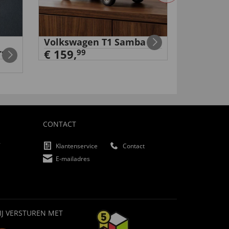
Volkswagen T1 Samba
Digitale
rs
€ 159,
ongedier
99
€ 34,
99
CONTACT
f
Klantenservice
Contact
E-mailadres
IJ VERSTUREN MET