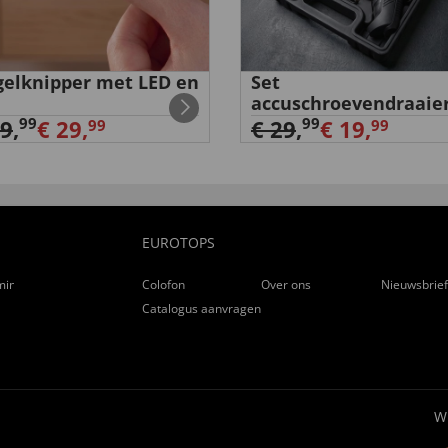
elknipper met LED en
Set
accuschroevendraaie
99
99
39
,
€ 29,
€ 29
,
€ 19,
99
99
EUROTOPS
ming
Colofon
Over ons
Nieuwsbrie
Catalogus aanvragen
W