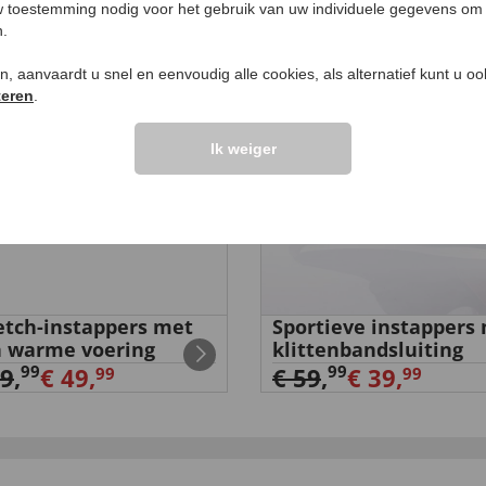
EN VOOR U
 toestemming nodig voor het gebruik van uw individuele gegevens om 
n.
%
-33
%
ken, aanvaardt u snel en eenvoudig alle cookies, als alternatief kunt u o
teren
.
Ik weiger
etch-instappers met
Sportieve instappers
 warme voering
klittenbandsluiting
99
99
59
,
€ 49,
€ 59
,
€ 39,
99
99