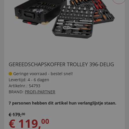
GEREEDSCHAPSKOFFER TROLLEY 396-DELIG
Geringe voorraad - bestel snel!
Levertijd:
4 - 6 dagen
Artikelnr.:
54793
BRAND:
PROFI-PARTNER
7 personen hebben dit artikel hun verlanglijstje staan.
€
179
,
00
€
119
,
00