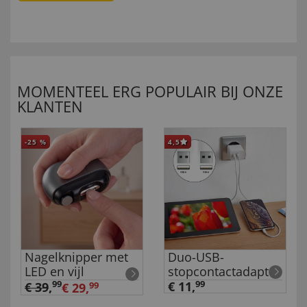
MOMENTEEL ERG POPULAIR BIJ ONZE
KLANTEN
-25
%
4,5
Nagelknipper met
Duo-USB-
LED en vijl
stopcontactadapter
99
€ 11,
99
€ 39
,
€ 29,
99