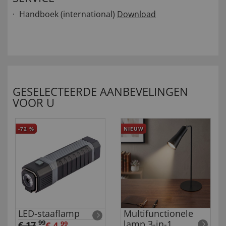
Handboek (international)
Download
GESELECTEERDE AANBEVELINGEN
VOOR U
-72
%
NIEUW
LED-staaflamp
Multifunctionele
lamp 3-in-1
99
€ 17
,
€ 4,
99