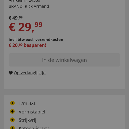
Artikelnr.:
24359
BRAND:
Rick Armand
€
49
,
99
€
29
,
99
incl. btw
excl. verzendkosten
€
20
,
besparen!
00
In de winkelwagen
Op verlanglijstje
T/m 3XL
Vormstabiel
Strijkvrij
Katoen-jersey