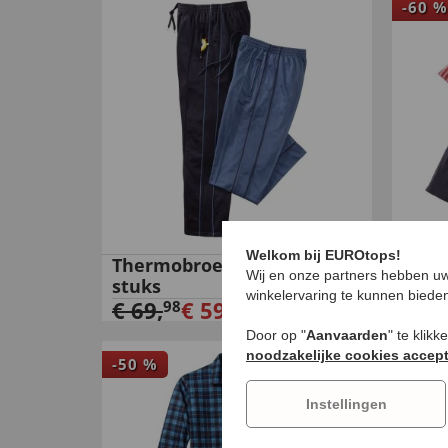
-
60
%
Welkom bij EUROtops!
Thermobroeken Set van 2
3-de
Wij en onze partners hebben uw
stuks
€
59
winkelervaring te kunnen biede
€
69
,
€
59
,
98
98
Door op "
Aanvaarden
" te klik
noodzakelijke cookies accep
-
50
%
Instellingen