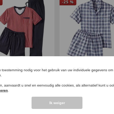
-
25
%
lige pyjama
Pyjama van seersucke
 toestemming nodig voor het gebruik van uw individuele gegevens om 
,
€
23
,
€
39
,
€
29
,
99
99
99
99
n.
ken, aanvaardt u snel en eenvoudig alle cookies, als alternatief kunt u o
teren
.
Ik weiger