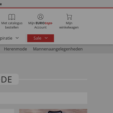
ie
Met catalogus
Mijn
EURO
tops
-
Mijn
bestellen
Account
winkelwagen
spiratie
Sale
Herenmode
Mannenaangelegenheden
ODE