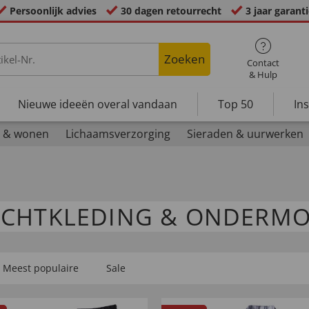
Persoonlijk advies
30 dagen retourrecht
3 jaar garant
Zoeken
Contact
& Hulp
Nieuwe ideeën overal vandaan
Top 50
In
 & wonen
Lichaamsverzorging
Sieraden & uurwerken
CHTKLEDING & ONDERM
Meest populaire
Sale