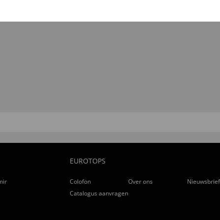
EUROTOPS
ming
Colofon
Over ons
Nieuwsbrie
Catalogus aanvragen