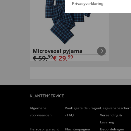
Privacyverklaring
Microvezel pyjama
€
59
,
€
29
,
99
99
KLANTENSERVICE
Algemene
Vaak gestelde vragen
Gegevensbescher
voorwaarden
- FAQ
Verzending &
Levering
Herroepingsrecht
Klachtenpagina
Beoordelingen