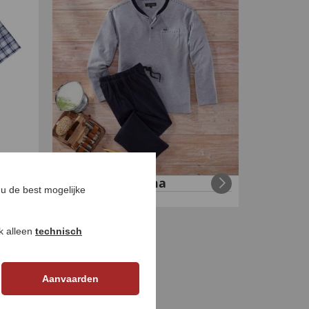
r
Interlock-pyjama
u de best mogelijke
€
59
,
99
ok alleen
technisch
Aanvaarden