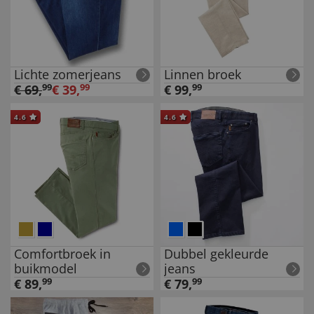
Lichte zomerjeans
Linnen broek
€
69
,
99
€
39
,
99
€
99
,
99
4.6
4.6
Comfortbroek in
Dubbel gekleurde
buikmodel
jeans
€
89
,
99
€
79
,
99