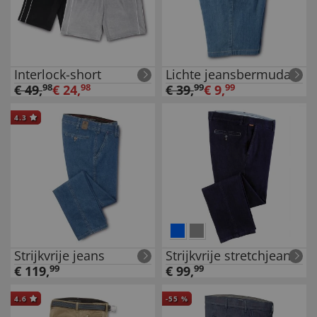
Interlock-short
Lichte jeansbermuda
€
49
,
98
€
24
,
98
€
39
,
99
€
9
,
99
4.3
Strijkvrije jeans
Strijkvrije stretchjeans
€
119
,
99
€
99
,
99
4.6
-
55
%