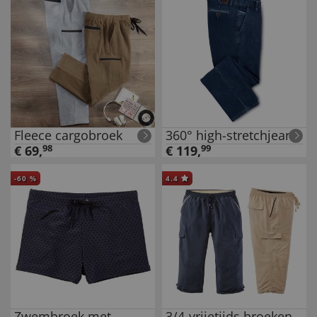
Fleece cargobroek
360° high-stretchjeans
€
69
,
98
€
119
,
99
-
60
%
4.4
Zwembroek met
3/4-vrijetijds broeken