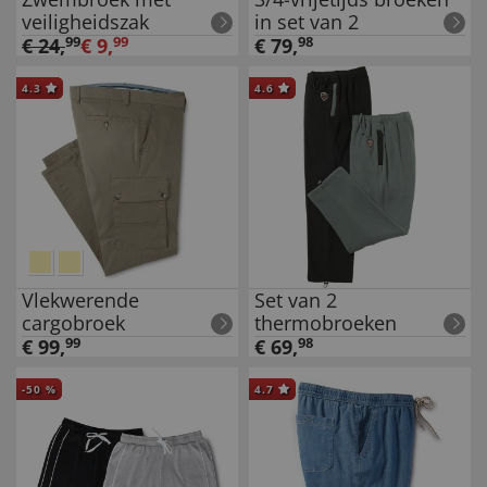
veiligheidszak
in set van 2
€
24
,
99
€
9
,
99
€
79
,
98
4.3
4.6
Vlekwerende
Set van 2
cargobroek
thermobroeken
€
99
,
99
€
69
,
98
-
50
%
4.7