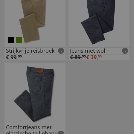
Strijkvrije reisbroek
Jeans met wol
€
99
,
99
€
89
,
99
€
39
,
99
Comfortjeans met
elastische tailleband