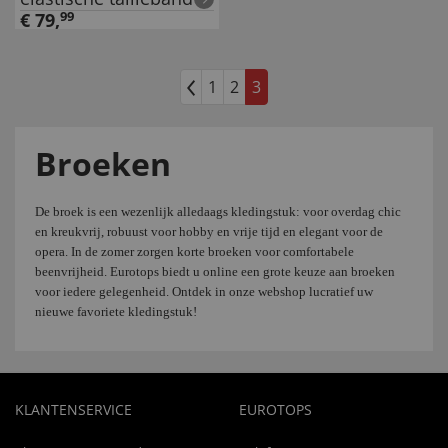
€
79
,
99
1
2
3
Broeken
De
broek is
een wezenlijk
alledaags
kledingstuk
:
voor overdag
chic
en kreukvrij
, robuust
voor hobby
en vrije tijd en
elegant voor de
opera.
In de zomer
zorgen korte broeken
voor
comfortabele
beenvrijheid.
Eurotops
biedt u
online
een grote keuze aan
broeken
voor
iedere gelegenheid.
Ontdek
in onze webshop
lucratief
uw
nieuw
e favoriete kledingstuk
!
KLANTENSERVICE
EUROTOPS