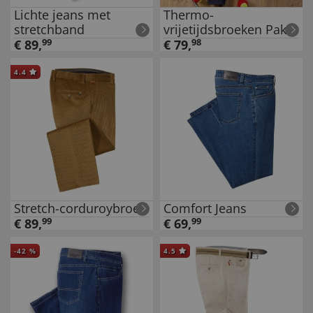
Lichte jeans met
Thermo-
stretchband
vrijetijdsbroeken Pak
van 2
€
89
,
99
€
79
,
98
4.4
Stretch-corduroybroek
Comfort Jeans
€
89
,
99
€
69
,
99
-
42
%
4.5