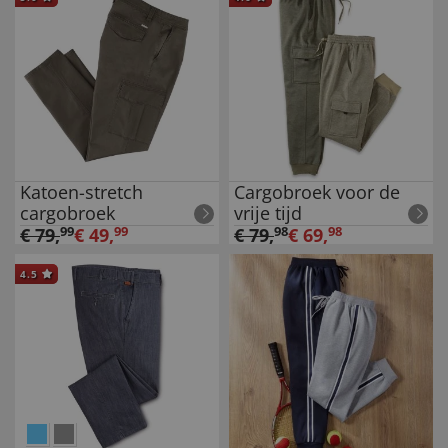
Katoen-stretch
Cargobroek voor de
cargobroek
vrije tijd
€
79
,
99
€
49
,
99
€
79
,
98
€
69
,
98
4.5