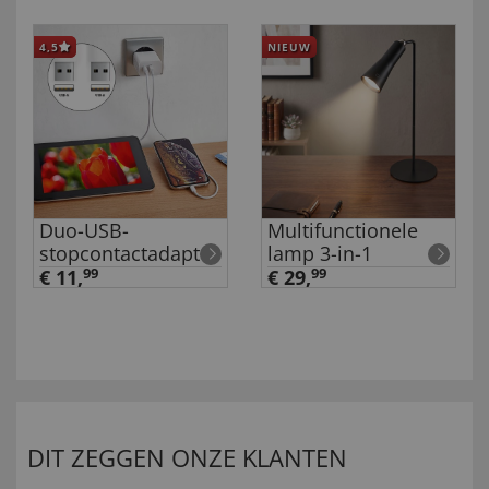
4,5
NIEUW
Duo-USB-
Multifunctionele
stopcontactadapter
lamp 3-in-1
€ 11,
99
€ 29,
99
DIT ZEGGEN ONZE KLANTEN