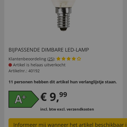
BIJPASSENDE DIMBARE LED-LAMP
Klantenbeoordeling (
25
):
Artikel is helaas uitverkocht
Artikelnr.:
40192
11 personen hebben dit artikel hun verlanglijstje staan.
€
9
,
99
incl. btw
excl. verzendkosten
Informeer mij wanneer het artikel beschikbaar i