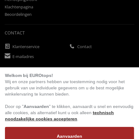
Klachtenpagina
Beoordelingen
CONTACT
Klantenservice
Contact
E-mailadres
Welkom bij EUROtops!
BETAALMETHODEN
Wij en onze partners hebben uw toestemming nodig voor het
gebruik van uw individuele gegevens om u de best mogelijke
winkelervaring te kunnen bieden.
Vooruitbetaling
Factuur
Automatische afschrijving
Door op "
Aanvaarden
" te klikken, aanvaardt u snel en eenvoudig
alle cookies, als alternatief kunt u ook alleen
technisch
noodzakelijke cookies accepteren
.
BEZOEK ONS
Aanvaarden