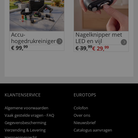
Accu-
Nagelknipper met
hogedrukreiniger
LED en vijl
€ 99,
99
99
€ 39
,
€ 29,
99
KLANTENSERVICE
EUROTOPS
Algemene voorwaarden
Colofon
Vaak gestelde vragen - FAQ
Over ons
Gegevensbescherming
Nieuwsbrief
Verzending & Levering
Catalogus aanvragen
Herroepingsrecht