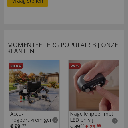
Vraag stellen
MOMENTEEL ERG POPULAIR BIJ ONZE
KLANTEN
NIEUW
-25
%
Accu-
Nagelknipper met
hogedrukreiniger
LED en vijl
€ 99,
99
99
€ 39
,
€ 29,
99