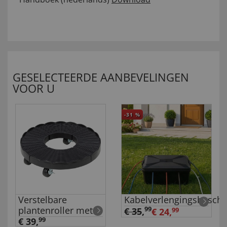
GESELECTEERDE AANBEVELINGEN
VOOR U
-31
%
Verstelbare
Kabelverlengingsbesch
plantenroller met
99
€ 35
,
€ 24,
99
remmen
€ 39,
99