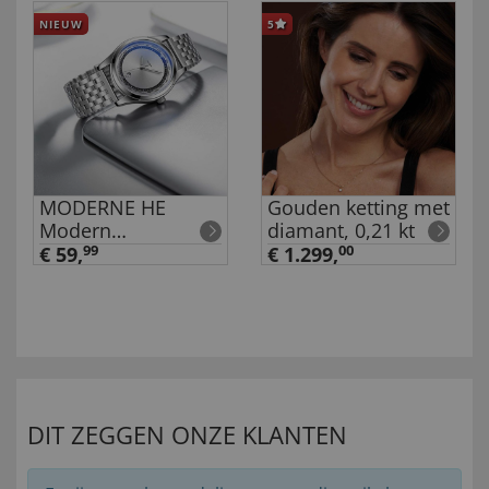
NIEUW
5
MODERNE HE
Gouden ketting met
Modern
diamant, 0,21 kt
herenhorloge
€ 59,
99
€ 1.299,
00
DIT ZEGGEN ONZE KLANTEN