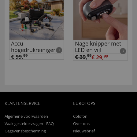
Accu-
Nagelknipper met
hogedrukreiniger
LED en vijl
€ 99,
99
99
€ 39
,
€ 29,
99
KLANTENSERVICE
EUROTOPS
Algemene voorwaarden
Colofon
Vaak gestelde vragen - FAQ
Over ons
Gegevensbescherming
Nieuwsbrief