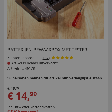
BATTERIJEN-BEWAARBOX MET TESTER
Klantenbeoordeling (
137
):
Artikel is helaas uitverkocht
Artikelnr.:
46178
98 personen hebben dit artikel hun verlanglijstje staan.
€
19
,
99
€
14
,
99
incl. btw
excl. verzendkosten
00