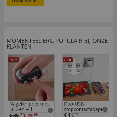
Vraag stellen
MOMENTEEL ERG POPULAIR BIJ ONZE
KLANTEN
-25
%
4,5
Nagelknipper met
Duo-USB-
LED en vijl
stopcontactadapter
99
€ 11,
99
€ 39
,
€ 29,
99