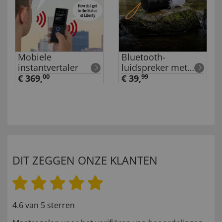
Mobiele
Bluetooth-
instantvertaler
luidspreker met
verlichting
€ 369,
00
€ 39,
99
DIT ZEGGEN ONZE KLANTEN
4.6 van 5 sterren