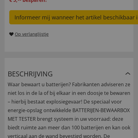
€
5
,
besparen!
Informeer mij wanneer het artikel beschikbaar i
Op verlanglijstje
BESCHRIJVING
Waar bewaart u batterijen? Fabrikanten adviseren ze
niet los in de la of bij elkaar in een doosje te bewaren
– hierbij bestaat explosiegevaar! De speciaal voor
energie-opslag ontwikkelde BATTERIJEN-BEWAARBOX
MET TESTER brengt systeem in uw voorraad: deze
biedt ruimte aan meer dan 100 batterijen en kan ook
verticaal aan de wand bevestigd worden. De