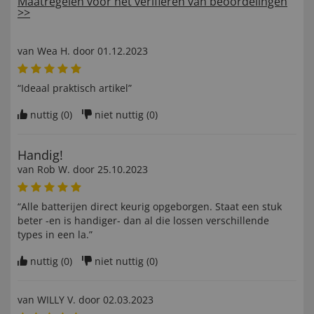
Maatregelen voor het verifiëren van beoordelingen
>>
van
Wea H
. door
01.12.2023
“Ideaal praktisch artikel”
nuttig (
0
)
niet nuttig (
0
)
Handig!
van
Rob W
. door
25.10.2023
“Alle batterijen direct keurig opgeborgen. Staat een stuk
beter -en is handiger- dan al die lossen verschillende
types in een la.”
nuttig (
0
)
niet nuttig (
0
)
van
WILLY V
. door
02.03.2023