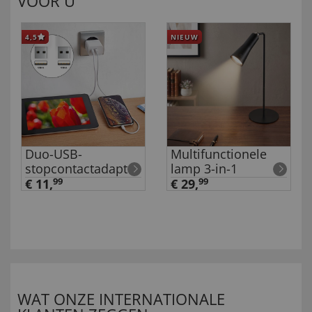
VOOR U
4,5
NIEUW
Duo-USB-
Multifunctionele
stopcontactadapter
lamp 3-in-1
€ 11,
99
€ 29,
99
WAT ONZE INTERNATIONALE