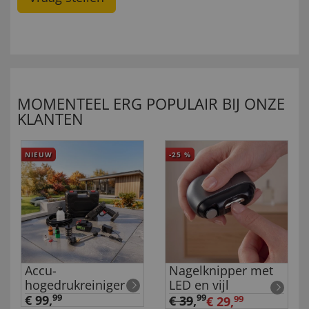
MOMENTEEL ERG POPULAIR BIJ ONZE
KLANTEN
NIEUW
-25
%
Accu-
Nagelknipper met
hogedrukreiniger
LED en vijl
€ 99,
99
99
€ 39
,
€ 29,
99