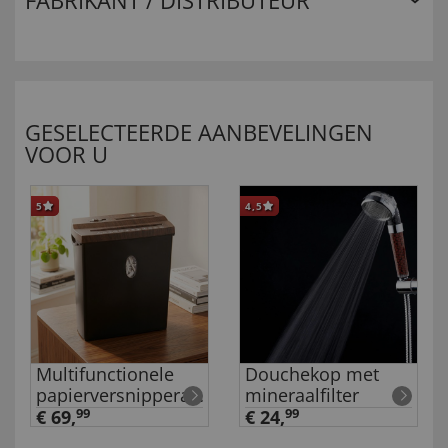
FABRIKANT / DISTRIBUTEUR
GESELECTEERDE AANBEVELINGEN
VOOR U
5
4,5
Multifunctionele
Douchekop met
papierversnipperaar
mineraalfilter
in houtlook
€ 69,
99
€ 24,
99