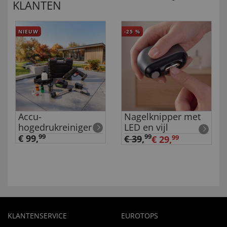
KLANTEN
NIEUW
-25
%
Accu-
Nagelknipper met
hogedrukreiniger
LED en vijl
€ 99,
99
99
€ 39
,
€ 29,
99
KLANTENSERVICE
EUROTOPS