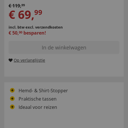
€
119
,
99
€
69
,
99
incl. btw
excl. verzendkosten
€
50
,
besparen!
00
In de winkelwagen
Op verlanglijstje
Hemd- & Shirt-Stopper
Praktische tassen
Ideaal voor reizen