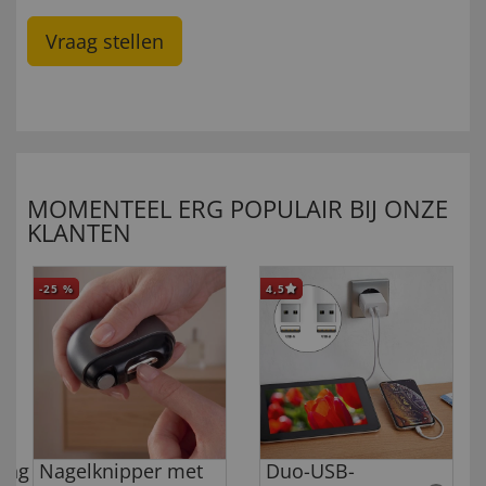
Vraag stellen
MOMENTEEL ERG POPULAIR BIJ ONZE
KLANTEN
-25
%
4,5
ing
Nagelknipper met
Duo-USB-