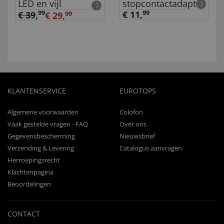
LED en vijl
stopcontactadapter
99
€ 11,
99
€ 39
,
€ 29,
99
KLANTENSERVICE
EUROTOPS
Algemene voorwaarden
Colofon
Vaak gestelde vragen - FAQ
Over ons
Gegevensbescherming
Nieuwsbrief
Verzending & Levering
Catalogus aanvragen
Herroepingsrecht
Klachtenpagina
Beoordelingen
CONTACT