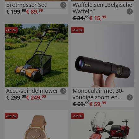
Brotmesser Set
Waffeleisen „Belgische
Waffeln“
€
199
,
99
€
89
,
99
€
34
,
99
€
15
,
99
-
16
%
-
14
%
Accu-spindelmower
Monoculair met 30-
voudige zoom en
€
299
,
00
€
249
,
00
macro
€
69
,
99
€
59
,
99
-
66
%
-
17
%