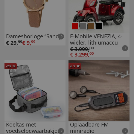
Dameshorloge “Sandy”
E-Mobile VENEZIA, 4-
wieler, lithiumaccu
€
29
,
99
€
9
,
99
€
3.999
,
00
€
3.299
,
00
-
25
%
4.5
Koeltas met
Oplaadbare FM-
voedselbewaarbakjes
miniradio