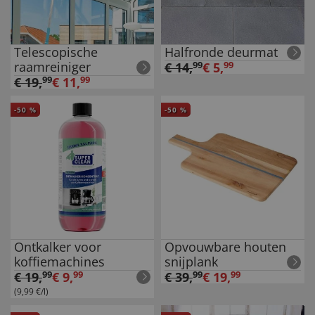
Telescopische
Halfronde deurmat
raamreiniger
€
14
,
99
€
5
,
99
€
19
,
99
€
11
,
99
-
50
%
-
50
%
Ontkalker voor
Opvouwbare houten
koffiemachines
snijplank
€
19
,
99
€
9
,
99
€
39
,
99
€
19
,
99
(9,99 €/l)