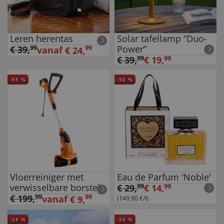
Leren herentas
Solar tafellamp “Duo-
Power”
€
39
,
99
99
vanaf
€
24
,
€
39
,
99
€
19
,
99
-
95
%
-
50
%
Vloerreiniger met
Eau de Parfum 'Noble'
verwisselbare borstels
€
29
,
99
€
14
,
99
€
199
,
99
99
vanaf
€
9
,
(149,90 €/l)
-
28
%
-
50
%