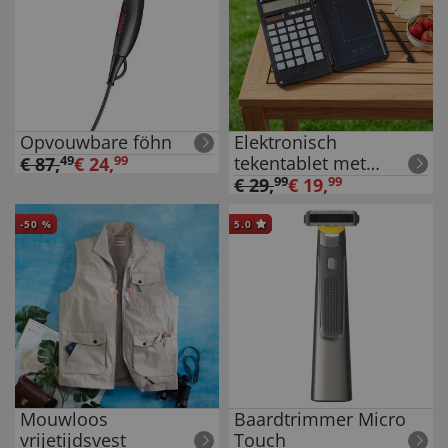
Opvouwbare föhn
Elektronisch
tekentablet met
€
87
,
49
€
24
,
99
rekenmachine
€
29
,
99
€
19
,
99
-
50
%
5.0
Mouwloos
Baardtrimmer Micro
vrijetijdsvest
Touch