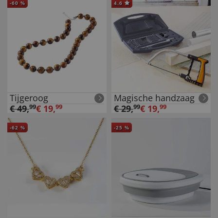
-
60
%
4.6
Tijgeroog
Magische handzaag
€
49
,
99
€
19
,
99
€
29
,
99
€
19
,
99
-
62
%
-
25
%