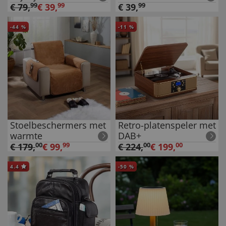
€
79
,
99
€
39
,
99
€
39
,
99
-
44
%
-
11
%
Stoelbeschermers met
Retro-platenspeler met
warmte
DAB+
€
179
,
00
€
99
,
99
€
224
,
00
€
199
,
00
4.4
-
50
%