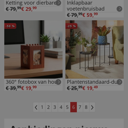
Ketting voor dierbaren
Inklapbaar
voetenbruisbad
€
79
,
99
€
29
,
99
€
79
,
99
€
59
,
99
-
50
%
-
25
%
360° fotobox van hout
Plantenstandaard-duo
€
39
,
99
€
19
,
99
€
25
,
99
€
19
,
49
1
2
3
4
5
6
7
8