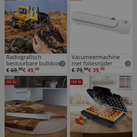
Radiografisch
Vacumeermachine
bestuurbare bulldozer
met foliesnijder
€
69
,
99
€
49
,
99
€
79
,
99
€
39
,
99
-
55
%
-
54
%