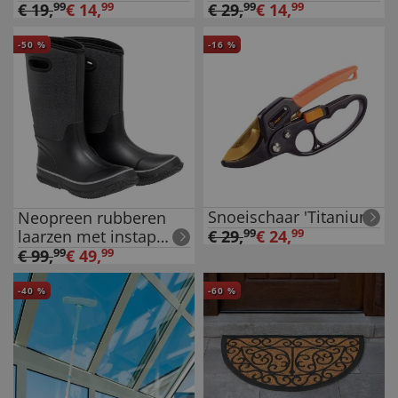
€
19
,
99
€
14
,
99
€
29
,
99
€
14
,
99
-
50
%
-
16
%
Snoeischaar 'Titanium'
Neopreen rubberen
laarzen met instap
€
29
,
99
€
24
,
99
hulp
€
99
,
99
€
49
,
99
-
40
%
-
60
%