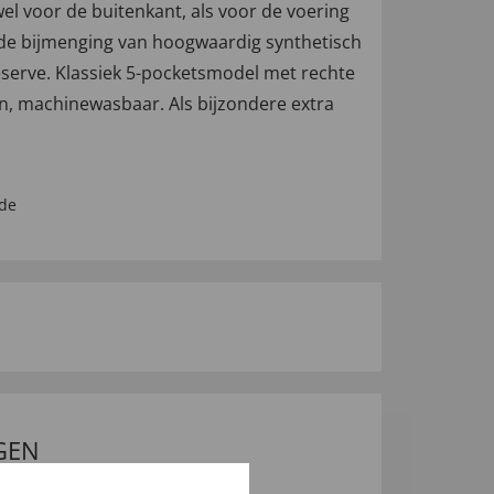
el voor de buitenkant, als voor de voering
de bijmenging van hoogwaardig synthetisch
eserve. Klassiek 5-pocketsmodel met rechte
en, machinewasbaar. Als bijzondere extra
de
GEN