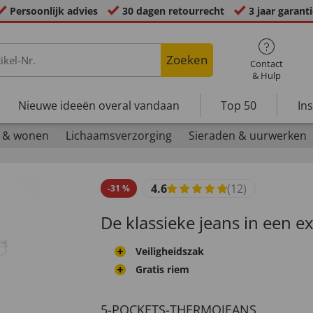
Persoonlijk advies
30 dagen retourrecht
3 jaar garant
Zoeken
Contact
& Hulp
Nieuwe ideeën overal vandaan
Top 50
In
 & wonen
Lichaamsverzorging
Sieraden & uurwerken
4.6
(12)
-
31
%
De klassieke jeans in een e
Veiligheidszak
Gratis riem
5-POCKETS-THERMOJEANS