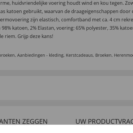
arme, huidvriendelijke voering houdt wind en kou tegen. Zow
as katoen gebruikt, waarvan de draageigenschappen door 
hermovoering zijn elastisch, comfortband met ca. 4 cm rekr
an 98% katoen, 2% Elastan, voering: 65% polyester, 35% kato
e riem. Grijp deze kans!
broeken
,
Aanbiedingen - kleding
,
Kerstcadeaus
,
Broeken
,
Herenmo
LANTEN ZEGGEN
UW PRODUCTVRA