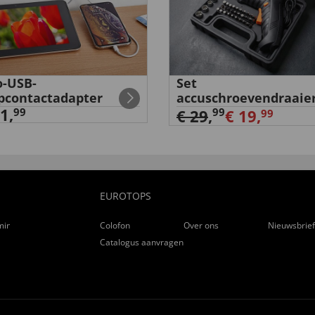
-USB-
Set
pcontactadapter
accuschroevendraaie
1,
99
99
€ 29
,
€ 19,
99
EUROTOPS
ming
Colofon
Over ons
Nieuwsbrie
Catalogus aanvragen
ren Jahreszeit. Angenehmer