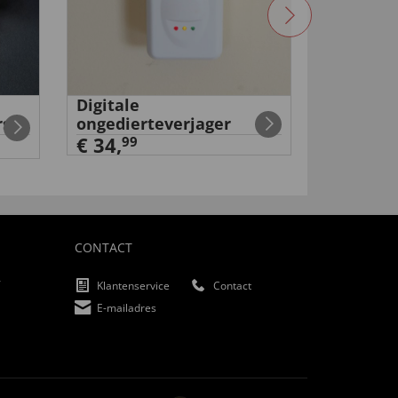
Digitale
Volkswa
rs
ongedierteverjager
€ 159,
9
€ 34,
99
CONTACT
f
Klantenservice
Contact
E-mailadres