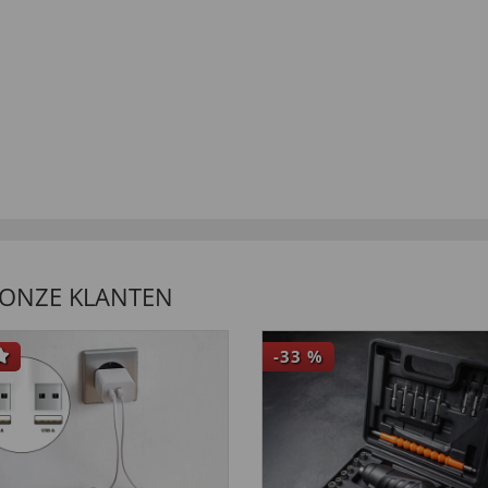
, wegen des Gummi. Sehr gute
 bin sehr zufrieden.”
 ONZE KLANTEN
-33
%