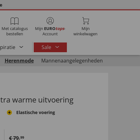
ie
Met catalogus
Mijn
EURO
tops
-
Mijn
bestellen
Account
winkelwagen
spiratie
Sale
Herenmode
Mannenaangelegenheden
xtra warme uitvoering
Elastische voering
€
79
,
99