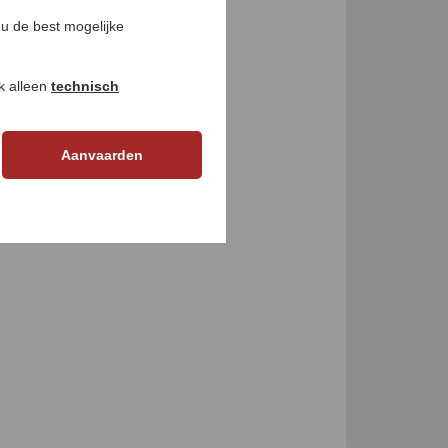
u de best mogelijke
ok alleen
technisch
Aanvaarden