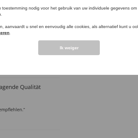
Vraag stellen
 toestemming nodig voor het gebruik van uw individuele gegevens om 
n.
elingen >>
ken, aanvaardt u snel en eenvoudig alle cookies, als alternatief kunt u o
teren
.
itet
Ik weiger
s gut”
agende Qualität
empflehlen.”