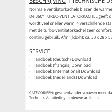
BESCHRIJVING
TECHNISCHE DE
Normale ventilatorkachels blazen de warme l
De 360° TURBO-VENTILATORKACHEL geeft daar
wordt veel sneller warm! 4 verschillende s
met de turbo-ventilatorkachel zeer comfortab
continu gebruik. Afm. (lxbxh): ca. 30 x 28 x
SERVICE
Handboek (deutsch)
Download
Handboek (français)
Download
Handboek (international)
Download
Handboek (nederlands)
Download
CATEGORIEËN:
geschenkvinder vrouwen meer da
Techniek
,
Aanbiedingen nieuwe artikelen