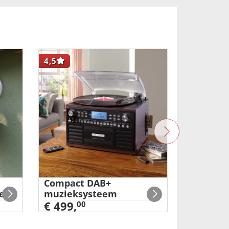
4,5
NIEUW
Compact DAB+
Multifun
era
muzieksysteem
in-1
€ 499,
€ 29,
00
99