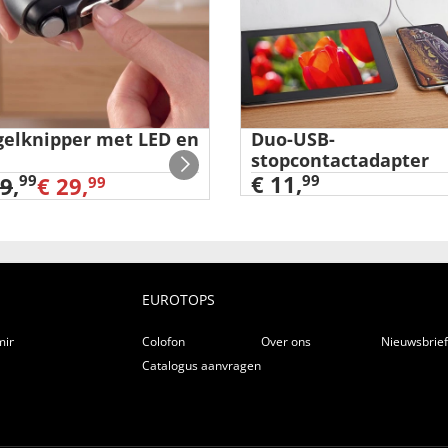
elknipper met LED en
Duo-USB-
stopcontactadapter
€ 11,
99
99
39
,
€ 29,
99
EUROTOPS
ming
Colofon
Over ons
Nieuwsbrie
Catalogus aanvragen