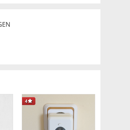
GEN
4
-33
%