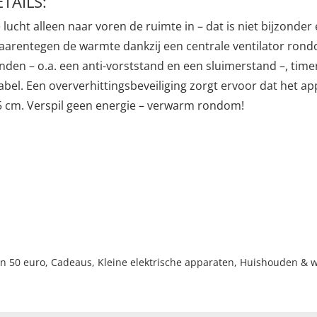
TAILS:
ucht alleen naar voren de ruimte in – dat is niet bijzonder 
entegen de warmte dankzij een centrale ventilator rondom 
tanden – o.a. een anti-vorststand en een sluimerstand –, t
el. Een oververhittingsbeveiliging zorgt ervoor dat het appa
 55 cm. Verspil geen energie – verwarm rondom!
n 50 euro
,
Cadeaus
,
Kleine elektrische apparaten
,
Huishouden & 