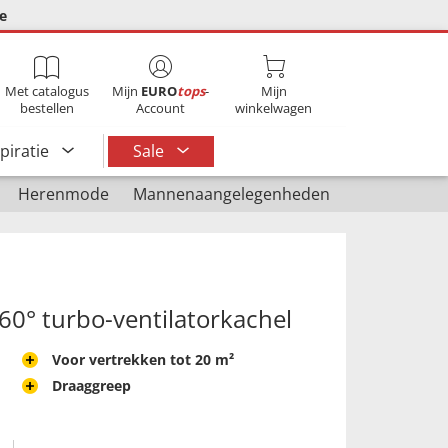
ie
Met catalogus
Mijn
EURO
tops
-
Mijn
bestellen
Account
winkelwagen
spiratie
Sale
Herenmode
Mannenaangelegenheden
60° turbo-ventilatorkachel
Voor vertrekken tot 20 m²
Draaggreep