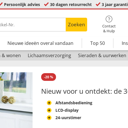
Persoonlijk advies
30 dagen retourrecht
3 jaar garant
Zoeken
Contact
& Hulp
Nieuwe ideeën overal vandaan
Top 50
In
n & wonen
Lichaamsverzorging
Sieraden & uurwerken
-
20
%
Nieuw voor u ontdekt: de 3
Afstandsbediening
LCD-display
24-uurstimer