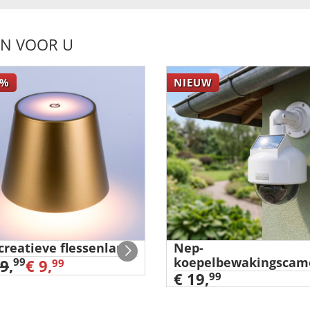
EN VOOR U
%
NIEUW
creatieve flessenlamp
Nep-
koepelbewakingscam
99
29
,
€ 9,
99
€ 19,
99