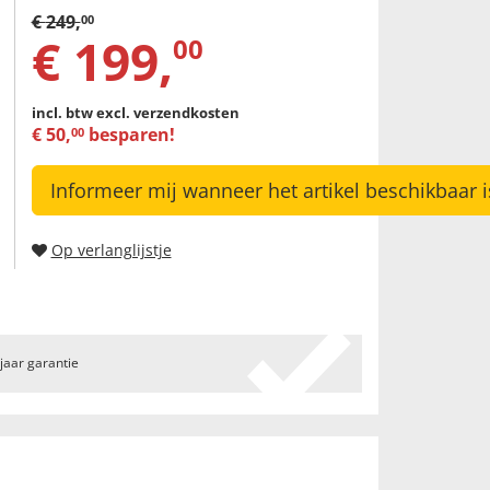
€
249
,
00
€
199
,
00
incl. btw
excl. verzendkosten
€
50
,
besparen!
00
Informeer mij wanneer het artikel beschikbaar i
Op verlanglijstje
 jaar garantie