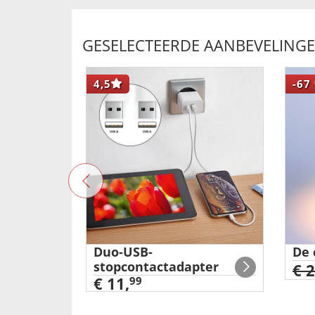
GESELECTEERDE AANBEVELING
4,5
-67
hoekige
Duo-USB-
De 
stopcontactadapter
€ 
€ 11,
99