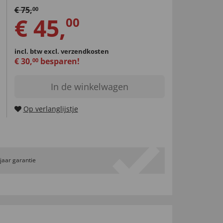
€
75
,
00
€
45
,
00
incl. btw
excl. verzendkosten
€
30
,
besparen!
00
In de winkelwagen
Op verlanglijstje
 jaar garantie