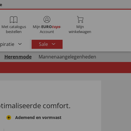
ie
Met catalogus
Mijn
EURO
tops
-
Mijn
bestellen
Account
winkelwagen
spiratie
Sale
Herenmode
Mannenaangelegenheden
optimaliseerde comfort.
Ademend en vormvast