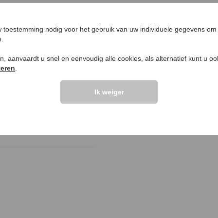
LANTEN ZEGGEN
UW PRODUCTVRA
 toestemming nodig voor het gebruik van uw individuele gegevens om 
Vraag stellen
n.
elingen >>
ken, aanvaardt u snel en eenvoudig alle cookies, als alternatief kunt u o
teren
.
Ik weiger