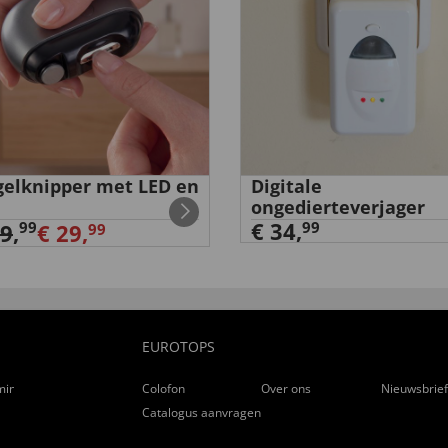
elknipper met LED en
Digitale
ongedierteverjager
€ 34,
99
99
39
,
€ 29,
99
EUROTOPS
ming
Colofon
Over ons
Nieuwsbrie
Catalogus aanvragen