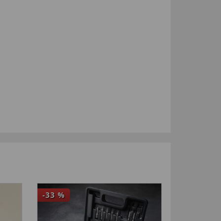
-33
%
NIEUW