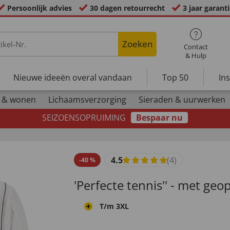
Persoonlijk advies
30 dagen retourrecht
3 jaar garant
Zoeken
Contact
& Hulp
Nieuwe ideeën overal vandaan
Top 50
In
 & wonen
Lichaamsverzorging
Sieraden & uurwerken
SEIZOENSOPRUIMING
Bespaar nu
4.5
(4)
-
40
%
'Perfecte tennis'' - met ge
T/m 3XL