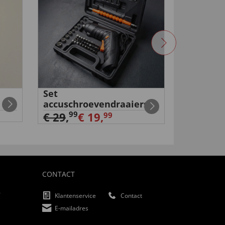
Set
Volkswa
accuschroevendraaiers
€ 159,
9
99
€ 29
,
€ 19,
99
CONTACT
f
Klantenservice
Contact
E-mailadres