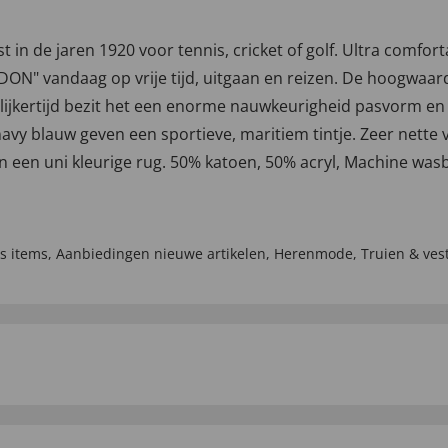
in de jaren 1920 voor tennis, cricket of golf. Ultra comforta
ON" vandaag op vrije tijd, uitgaan en reizen. De hoogwaar
lijkertijd bezit het een enorme nauwkeurigheid pasvorm en
avy blauw geven een sportieve, maritiem tintje. Zeer nette 
 een uni kleurige rug. 50% katoen, 50% acryl, Machine wasb
's items
,
Aanbiedingen nieuwe artikelen
,
Herenmode
,
Truien & ves