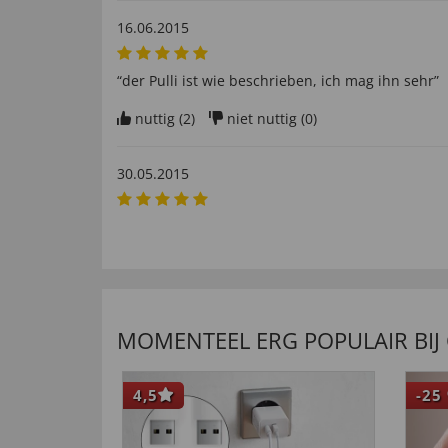
16.06.2015
“der Pulli ist wie beschrieben, ich mag ihn sehr”
nuttig (
2
)
niet nuttig (
0
)
30.05.2015
“sehr zufrieden”
nuttig (
0
)
niet nuttig (
0
)
MOMENTEEL ERG POPULAIR BIJ
4,5
-25