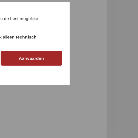
GEN
u de best mogelijke
ok alleen
technisch
Aanvaarden