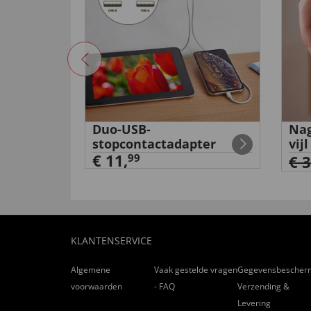
ngoed
Duo-USB-
Nag
stopcontactadapter
vijl
€ 11,
99
€ 
KLANTENSERVICE
Algemene
Vaak gestelde vragen
Gegevensbescher
voorwaarden
- FAQ
Verzending &
Levering