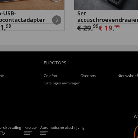
rtable.”
-USB-
Set
pcontactadapter
accuschroevendraaie
1,
99
99
€ 29
,
€ 19,
99
DE CINQ JOURS”
EUROTOPS
ming
Colofon
Over ons
Nieuwsbrie
Catalogus aanvragen
 ich sehr sorgsam
...
W
oruitbetaling
Factuur
Automatische afschrijving