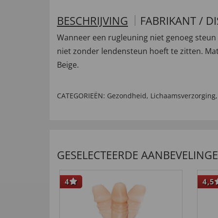
BESCHRIJVING
FABRIKANT / D
Wanneer een rugleuning niet genoeg steun b
niet zonder lendensteun hoeft te zitten. Mater
Beige.
CATEGORIEËN:
Gezondheid
,
Lichaamsverzorging
GESELECTEERDE AANBEVELING
4
4,5