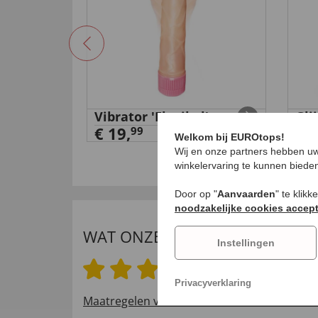
en met 3
Vibrator 'Flexibel'
Gli
€ 19,
€ 1
99
Welkom bij EUROtops!
Wij en onze partners hebben uw
winkelervaring te kunnen biede
Door op "
Aanvaarden
" te klik
noodzakelijke cookies accep
WAT ONZE INTERNATIONALE K
Instellingen
3.8 van 5 sterren
Privacyverklaring
Maatregelen voor het verifiëren van beoord