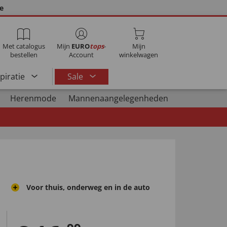
ie
Met catalogus
Mijn
EURO
tops
-
Mijn
bestellen
Account
winkelwagen
spiratie
Sale
Herenmode
Mannenaangelegenheden
Voor thuis, onderweg en in de auto