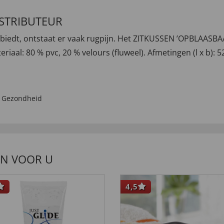
ISTRIBUTEUR
iedt, ontstaat er vaak rugpijn. Het ZITKUSSEN ’OPBLAASBAA
iaal: 80 % pvc, 20 % velours (fluweel). Afmetingen (l x b): 52 
,
Gezondheid
EN VOOR U
4,5