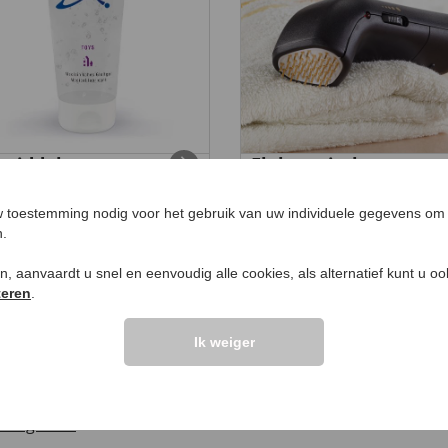
Elektronisch
jmiddel
acupunctuurapparaa
1,
99
€ 49,
99
 toestemming nodig voor het gebruik van uw individuele gegevens om 
n.
ken, aanvaardt u snel en eenvoudig alle cookies, als alternatief kunt u o
teren
.
LANTEN ZEGGEN
UW PRODUCTVRA
Ik weiger
Vraag stellen
elingen >>