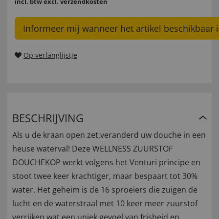
incl. btw
excl. verzendkosten
Informeer mij wanneer het artikel beschikbaar i
Op verlanglijstje
BESCHRIJVING
Als u de kraan open zet,veranderd uw douche in een
heuse waterval! Deze WELLNESS ZUURSTOF
DOUCHEKOP werkt volgens het Venturi principe en
stoot twee keer krachtiger, maar bespaart tot 30%
water. Het geheim is de 16 sproeiers die zuigen de
lucht en de waterstraal met 10 keer meer zuurstof
verrijken wat een uniek gevoel van frisheid en