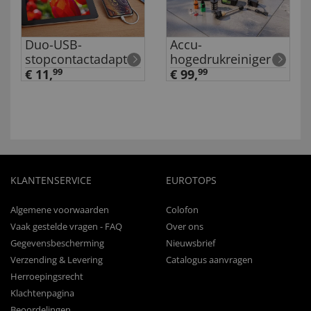
Duo-USB-
Accu-
stopcontactadapter
hogedrukreiniger
€ 11,
99
€ 99,
99
KLANTENSERVICE
EUROTOPS
Algemene voorwaarden
Colofon
Vaak gestelde vragen - FAQ
Over ons
Gegevensbescherming
Nieuwsbrief
Verzending & Levering
Catalogus aanvragen
Herroepingsrecht
Klachtenpagina
Beoordelingen