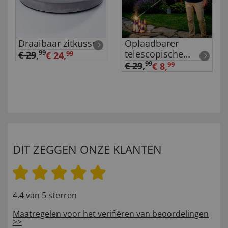
Draaibaar zitkussen
Oplaadbarer
telescopische
99
€ 29
,
€ 24,
99
aansteker
99
€ 29
,
€ 8,
99
DIT ZEGGEN ONZE KLANTEN
4.4 van 5 sterren
Maatregelen voor het verifiëren van beoordelingen
>>