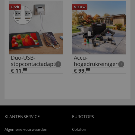
4,5
NIEUW
Duo-USB-
Accu-
stopcontactadapter
hogedrukreiniger
€ 11,
99
€ 99,
99
KLANTENSERVICE
EUROTOPS
Algemene voorwaarden
Colofon