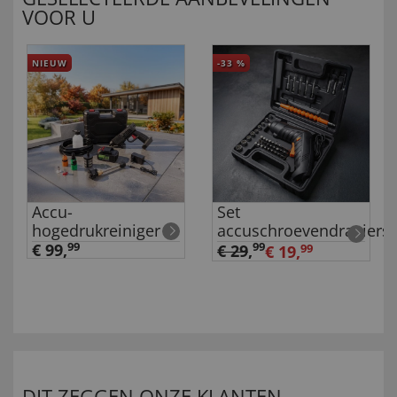
VOOR U
NIEUW
-33
%
Accu-
Set
hogedrukreiniger
accuschroevendraaiers
€ 99,
99
99
€ 29
,
€ 19,
99
DIT ZEGGEN ONZE KLANTEN