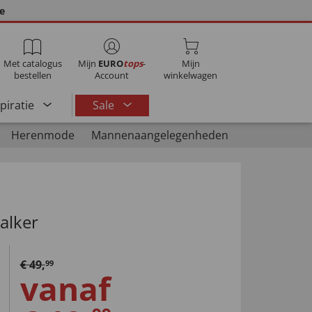
ie
Met catalogus
Mijn
EURO
tops
-
Mijn
bestellen
Account
winkelwagen
spiratie
Sale
Herenmode
Mannenaangelegenheden
alker
€
49
,
99
vanaf