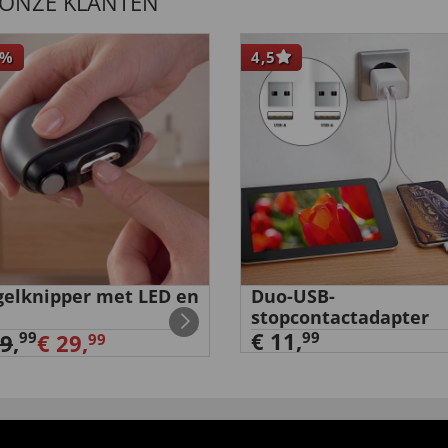
 ONZE KLANTEN
%
4,5
elknipper met LED en
Duo-USB-
stopcontactadapter
€ 11,
99
99
39
,
€ 29,
99