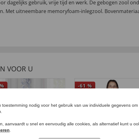
r dagelijks gebruik, vrije tijd en werk. De gebogen zool on
hten. Met uitneembare memoryfoam-inlegzool. Bovenmateriaa
EN VOOR U
%
-61
%
 toestemming nodig voor het gebruik van uw individuele gegevens om 
n.
ken, aanvaardt u snel en eenvoudig alle cookies, als alternatief kunt u o
teren
.