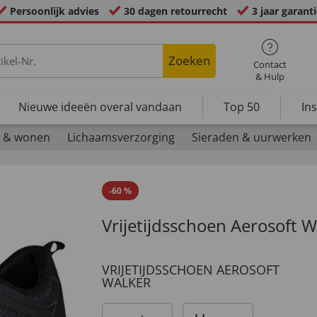
Persoonlijk advies
30 dagen retourrecht
3 jaar garant
Zoeken
Contact
& Hulp
Nieuwe ideeën overal vandaan
Top 50
In
 & wonen
Lichaamsverzorging
Sieraden & uurwerken
-
60
%
Vrijetijdsschoen Aerosoft W
VRIJETIJDSSCHOEN AEROSOFT
WALKER