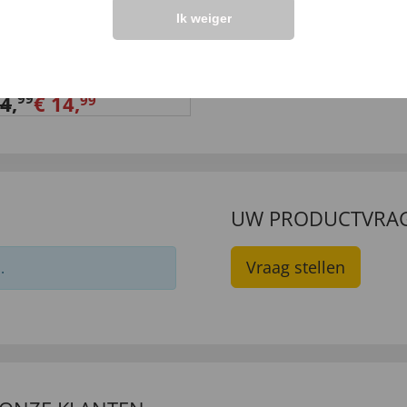
Ik weiger
forcé beddengoed
Ochtendjas
-Rosa
95
€ 89
,
€ 34,
99
99
34
,
€ 14,
99
UW PRODUCTVRA
Vraag stellen
.