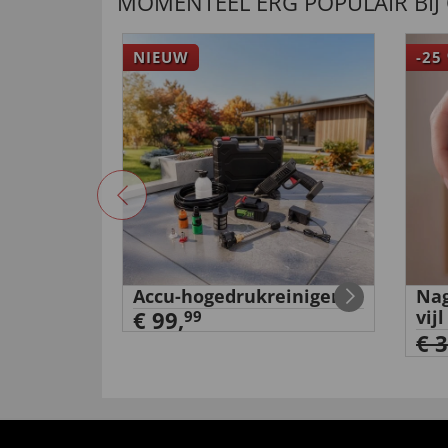
MOMENTEEL ERG POPULAIR BIJ
NIEUW
-25
Accu-hogedrukreiniger
Nag
e
€ 99,
vijl
99
€ 