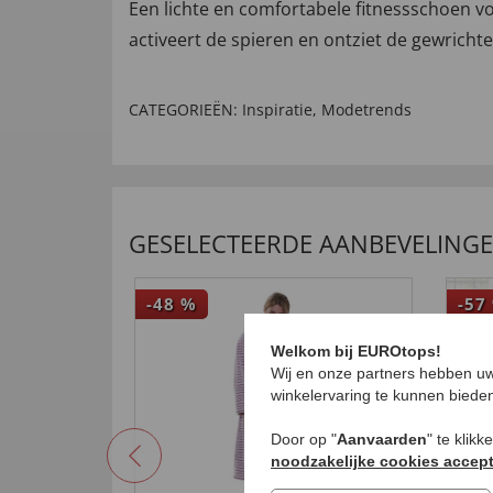
Een lichte en comfortabele fitnessschoen voo
activeert de spieren en ontziet de gewric
CATEGORIEËN:
Inspiratie
,
Modetrends
GESELECTEERDE AANBEVELING
-48
%
-57
Welkom bij EUROtops!
Wij en onze partners hebben uw
winkelervaring te kunnen biede
Door op "
Aanvaarden
" te klik
noodzakelijke cookies accep