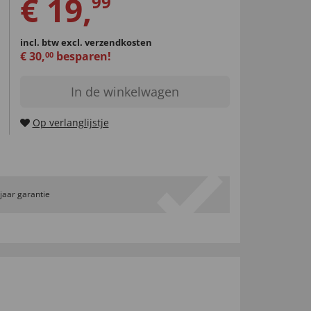
€
19
,
99
incl. btw
excl. verzendkosten
€
30
,
besparen!
00
In de winkelwagen
Op verlanglijstje
 jaar garantie