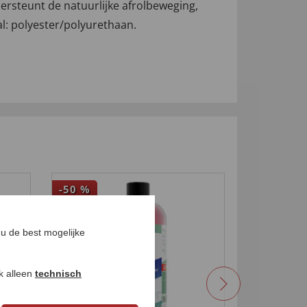
dersteunt de natuurlijke afrolbeweging,
l: polyester/polyurethaan.
-50
%
-13
%
u de best mogelijke
ok alleen
technisch