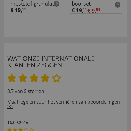
meststof granulaat
boorset
1 kg
€ 19,
99
99
€ 19
,
€ 9,
99
WAT ONZE INTERNATIONALE
KLANTEN ZEGGEN
3.7 van 5 sterren
Maatregelen voor het verifiëren van beoordelingen
>>
16.09.2016