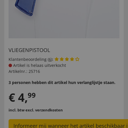
VLIEGENPISTOOL
Klantenbeoordeling (
6
):
Artikel is helaas uitverkocht
Artikelnr.:
25716
3 personen hebben dit artikel hun verlanglijstje staan.
€
4
,
99
incl. btw
excl. verzendkosten
Informeer mij wanneer het artikel beschikbaar i