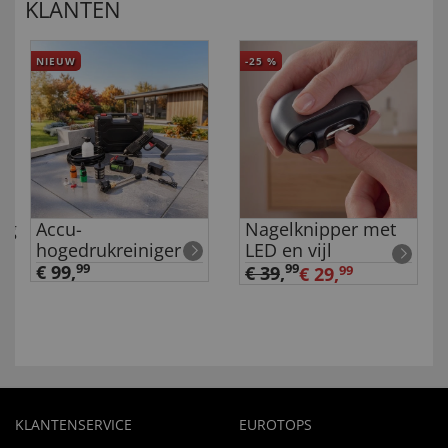
KLANTEN
NIEUW
-25
%
ng
Accu-
Nagelknipper met
hogedrukreiniger
LED en vijl
€ 99,
99
99
€ 39
,
€ 29,
99
KLANTENSERVICE
EUROTOPS