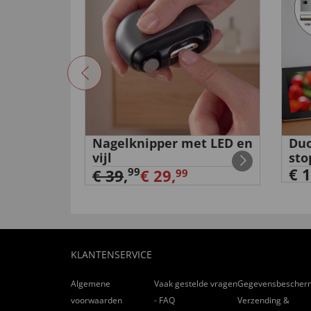
r
Nagelknipper met LED en
Duo
vijl
sto
€ 1
99
€ 39
,
€ 29,
99
KLANTENSERVICE
Algemene
Vaak gestelde vragen
Gegevensbescher
voorwaarden
- FAQ
Verzending &