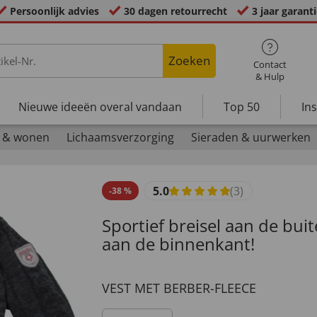
Persoonlijk advies
30 dagen retourrecht
3 jaar garant
Zoeken
Contact
& Hulp
Nieuwe ideeën overal vandaan
Top 50
In
 & wonen
Lichaamsverzorging
Sieraden & uurwerken
5.0
(3)
-
38
%
Sportief breisel aan de bu
aan de binnenkant!
VEST MET BERBER-FLEECE