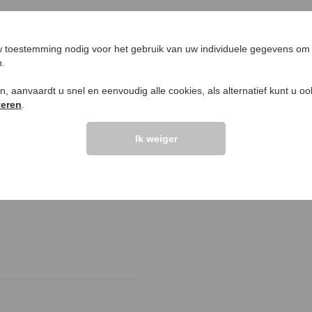
 toestemming nodig voor het gebruik van uw individuele gegevens om 
n.
LANTEN ZEGGEN
UW PRODUCTVRA
ken, aanvaardt u snel en eenvoudig alle cookies, als alternatief kunt u o
teren
.
Vraag stellen
Ik weiger
elingen >>