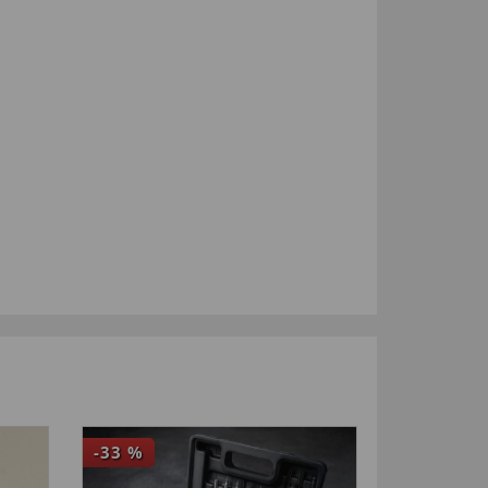
-33
%