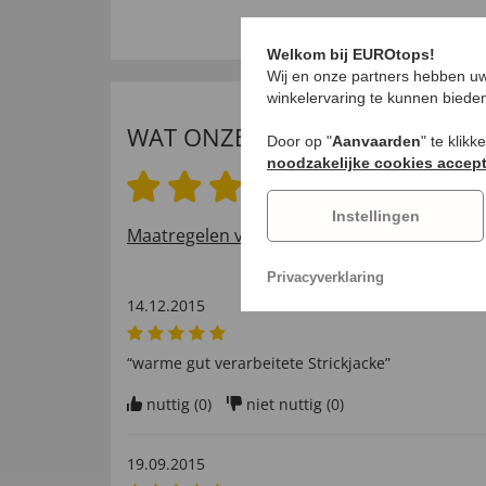
Welkom bij EUROtops!
Wij en onze partners hebben uw
winkelervaring te kunnen biede
WAT ONZE INTERNATIONALE K
Door op "
Aanvaarden
" te klik
noodzakelijke cookies accep
5.0 van 5 sterren
Instellingen
Maatregelen voor het verifiëren van beoord
Privacyverklaring
14.12.2015
“warme gut verarbeitete Strickjacke”
nuttig (
0
)
niet nuttig (
0
)
19.09.2015