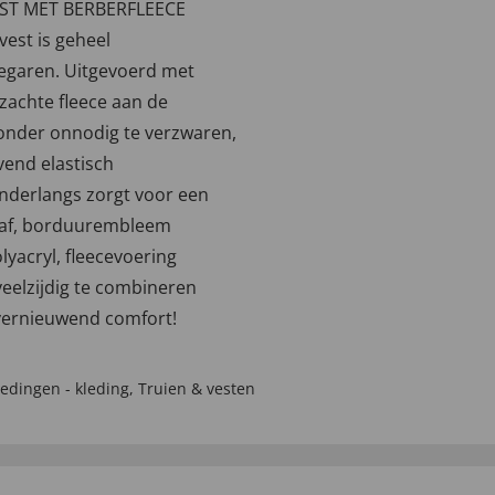
VEST MET BERBERFLEECE
est is geheel
egaren. Uitgevoerd met
 zachte fleece aan de
zonder onnodig te verzwaren,
jvend elastisch
onderlangs zorgt voor een
taf, borduurembleem
yacryl, fleecevoering
veelzijdig te combineren
vernieuwend comfort!
edingen - kleding
,
Truien & vesten