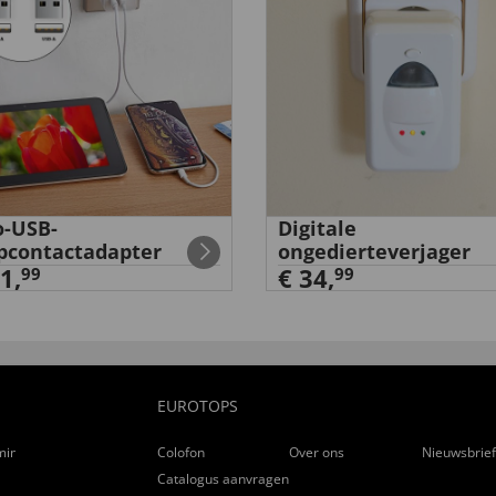
-USB-
Digitale
pcontactadapter
ongedierteverjager
1,
€ 34,
99
99
EUROTOPS
ming
Colofon
Over ons
Nieuwsbrie
Catalogus aanvragen