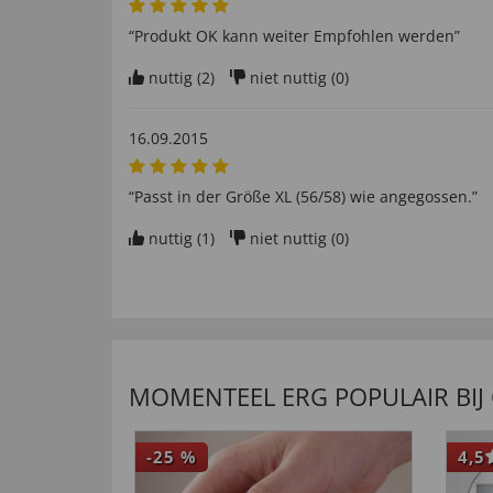
“Produkt OK kann weiter Empfohlen werden”
nuttig (
2
)
niet nuttig (
0
)
16.09.2015
“Passt in der Größe XL (56/58) wie angegossen.”
nuttig (
1
)
niet nuttig (
0
)
MOMENTEEL ERG POPULAIR BIJ
-25
%
4,5