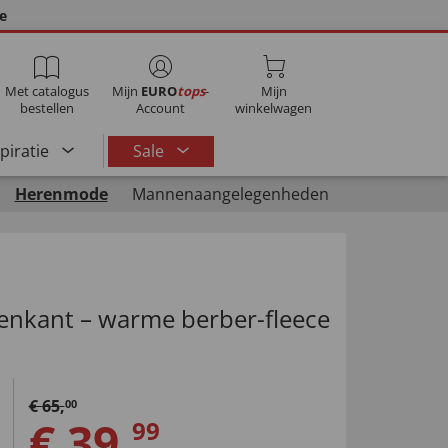
ie
Met catalogus
Mijn
EURO
tops
-
Mijn
bestellen
Account
winkelwagen
spiratie
Sale
Herenmode
Mannenaangelegenheden
itenkant – warme berber-fleece
€
65
,
00
€
39
,
99