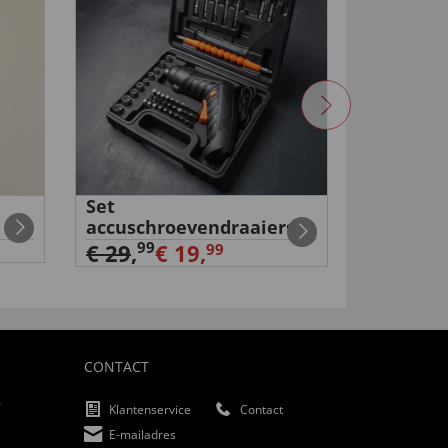
Set
Krachtb
accuschroevendraaiers
onkruid
€ 39,
99
99
€ 29
,
€ 19,
99
CONTACT
f
Klantenservice
Contact
E-mailadres