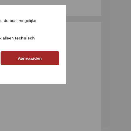
u de best mogelijke
GEN
ok alleen
technisch
Aanvaarden