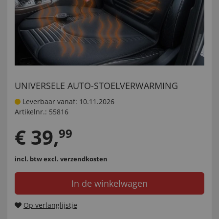
UNIVERSELE AUTO-STOELVERWARMING
Leverbaar vanaf: 10.11.2026
Artikelnr.:
55816
€
39
,
99
incl. btw
excl. verzendkosten
In de winkelwagen
Op verlanglijstje