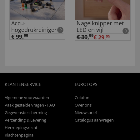
Accu-
Nagelknipper met
hogedrukreiniger
LED en vijl
€ 99,
99
99
€ 39
,
€ 29,
99
KLANTENSERVICE
EUROTOPS
Algemene voorwaarden
Colofon
Vaak gestelde vragen - FAQ
Over ons
Gegevensbescherming
Nieuwsbrief
Verzending & Levering
Catalogus aanvragen
Herroepingsrecht
Klachtenpagina