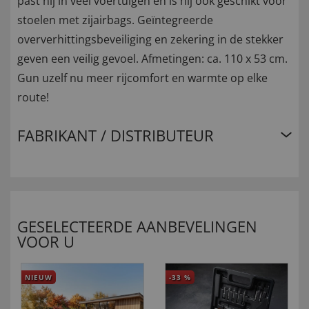
past hij in veel voertuigen en is hij ook geschikt voor
stoelen met zijairbags. Geïntegreerde
oververhittingsbeveiliging en zekering in de stekker
geven een veilig gevoel. Afmetingen: ca. 110 x 53 cm.
Gun uzelf nu meer rijcomfort en warmte op elke
route!
FABRIKANT / DISTRIBUTEUR
GESELECTEERDE AANBEVELINGEN
VOOR U
NIEUW
-33
%