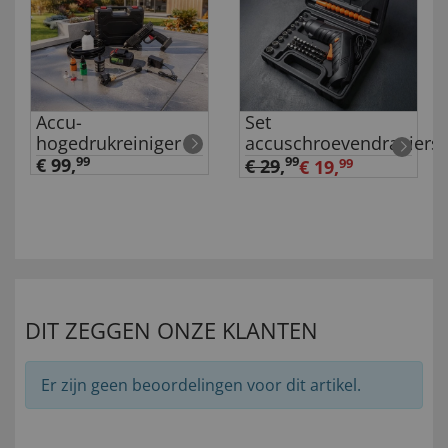
Accu-
Set
hogedrukreiniger
accuschroevendraaiers
€ 99,
99
99
€ 29
,
€ 19,
99
DIT ZEGGEN ONZE KLANTEN
Er zijn geen beoordelingen voor dit artikel.