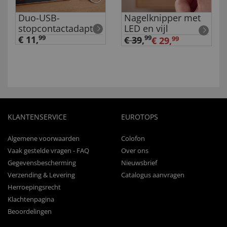
Duo-USB-
Nagelknipper met
stopcontactadapter
LED en vijl
€ 11,
99
99
€ 39
,
€ 29,
99
KLANTENSERVICE
EUROTOPS
Algemene voorwaarden
Colofon
Vaak gestelde vragen - FAQ
Over ons
Gegevensbescherming
Nieuwsbrief
Verzending & Levering
Catalogus aanvragen
Herroepingsrecht
Klachtenpagina
Beoordelingen