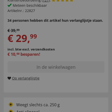
Klantenbeoordeling (
127
):
Meteen beschikbaar
Artikelnr.:
22827
34 personen hebben dit artikel hun verlanglijstje staan.
€
39
,
99
€
29
,
99
incl. btw
excl. verzendkosten
€
10
,
besparen!
00
In de winkelwagen
Op verlanglijstje
Weegt slechts ca. 250 g