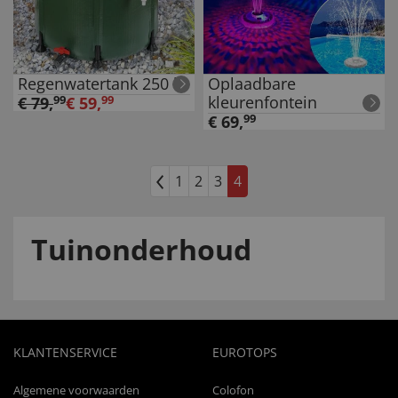
Regenwatertank 250 l
Oplaadbare
kleurenfontein
€
79
,
99
€
59
,
99
€
69
,
99
1
2
3
4
Tuinonderhoud
KLANTENSERVICE
EUROTOPS
Algemene voorwaarden
Colofon