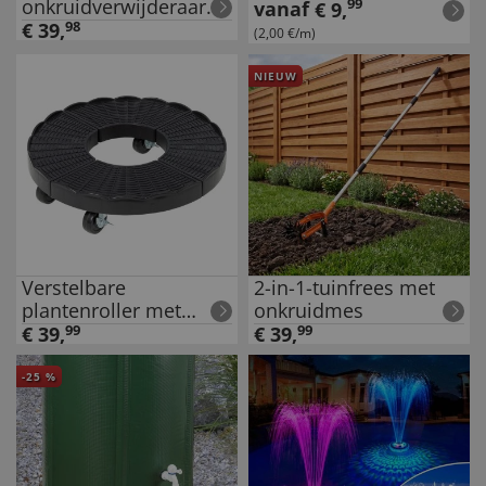
onkruidverwijderaar
99
vanaf
€
9
,
met wieltjes
€
39
,
98
(2,00 €/m)
NIEUW
Verstelbare
2-in-1-tuinfrees met
plantenroller met
onkruidmes
remmen
€
39
,
99
€
39
,
99
-
25
%