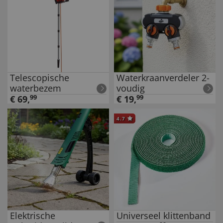
Telescopische
Waterkraanverdeler 2-
waterbezem
voudig
€
69
,
99
€
19
,
99
4.7
Elektrische
Universeel klittenband