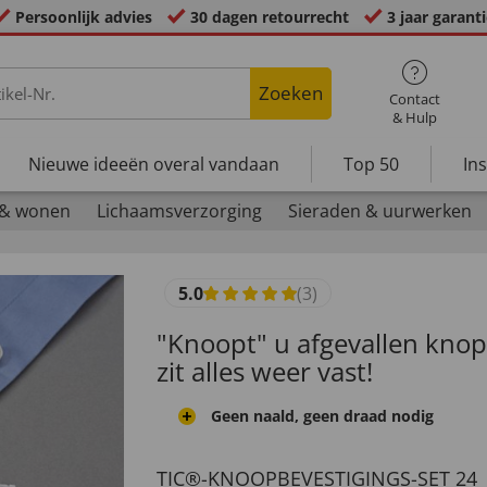
Persoonlijk advies
30 dagen retourrecht
3 jaar garant
Zoeken
Contact
& Hulp
Nieuwe ideeën overal vandaan
Top 50
In
 & wonen
Lichaamsverzorging
Sieraden & uurwerken
5.0
(3)
"Knoopt" u afgevallen kno
zit alles weer vast!
Geen naald, geen draad nodig
TIC®-KNOOPBEVESTIGINGS-SET 24