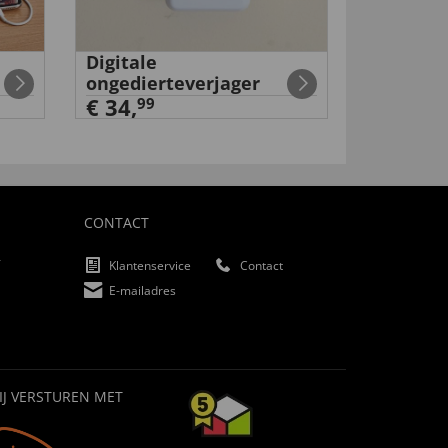
Digitale
Set
ongedierteverjager
accusch
€ 34,
99
99
€ 29
,
CONTACT
f
Klantenservice
Contact
E-mailadres
IJ VERSTUREN MET