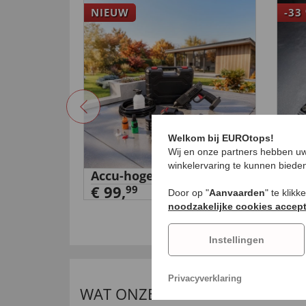
NIEUW
-33
Welkom bij EUROtops!
Wij en onze partners hebben uw
winkelervaring te kunnen biede
Accu-hogedrukreiniger
Set
r
€ 99,
acc
99
Door op "
Aanvaarden
" te klik
€ 
noodzakelijke cookies accep
Instellingen
Privacyverklaring
WAT ONZE INTERNATIONALE K