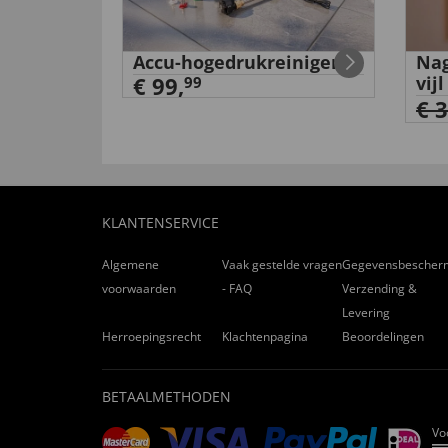
Accu-hogedrukreiniger
Nag
e
€ 99,
vijl
99
€ 
KLANTENSERVICE
Algemene
Vaak gestelde vragen
Gegevensbescher
voorwaarden
- FAQ
Verzending &
Levering
Herroepingsrecht
Klachtenpagina
Beoordelingen
BETAALMETHODEN
Vo