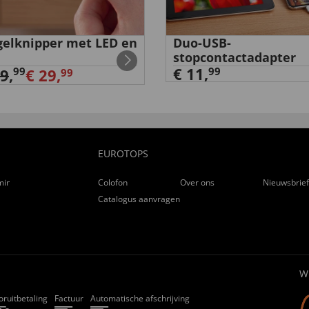
elknipper met LED en
Duo-USB-
stopcontactadapter
€ 11,
99
99
39
,
€ 29,
99
EUROTOPS
ming
Colofon
Over ons
Nieuwsbrie
Catalogus aanvragen
W
oruitbetaling
Factuur
Automatische afschrijving