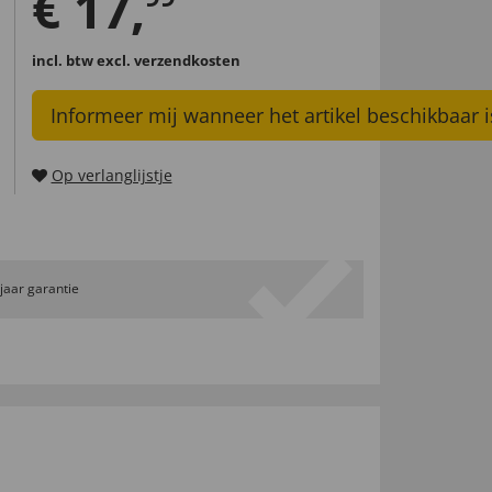
€
17
,
incl. btw
excl. verzendkosten
Informeer mij wanneer het artikel beschikbaar i
Op verlanglijstje
 jaar garantie