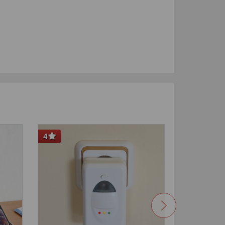
4
-33
%