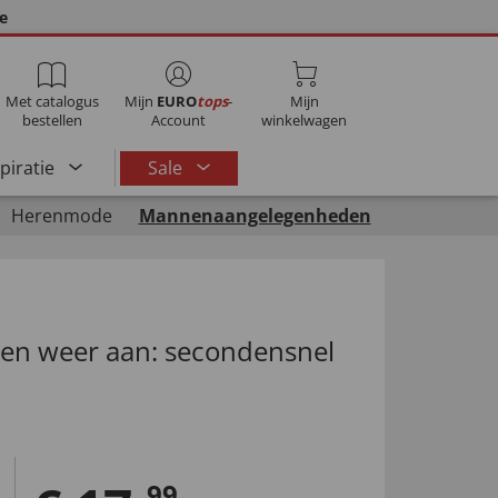
ie
Met catalogus
Mijn
EURO
tops
-
Mijn
bestellen
Account
winkelwagen
spiratie
Sale
Herenmode
Mannenaangelegenheden
pen weer aan: secondensnel
99