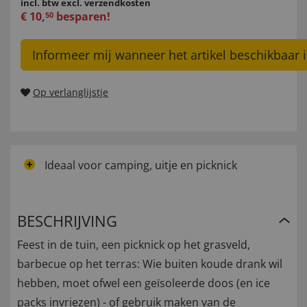
incl. btw
excl. verzendkosten
€
10
,
besparen!
50
Informeer mij wanneer het artikel beschikbaar i
Op verlanglijstje
Ideaal voor camping, uitje en picknick
BESCHRIJVING
Feest in de tuin, een picknick op het grasveld,
barbecue op het terras: Wie buiten koude drank wil
hebben, moet ofwel een geïsoleerde doos (en ice
packs invriezen) - of gebruik maken van de