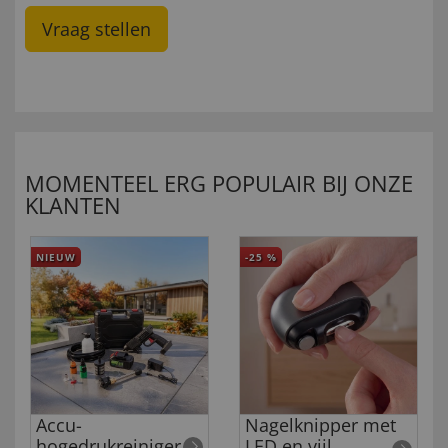
Vraag stellen
MOMENTEEL ERG POPULAIR BIJ ONZE
KLANTEN
NIEUW
-25
%
Accu-
Nagelknipper met
hogedrukreiniger
LED en vijl