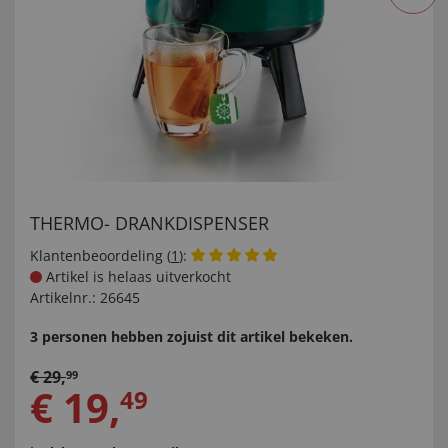
THERMO- DRANKDISPENSER
Klantenbeoordeling (
1
):
Artikel is helaas uitverkocht
Artikelnr.:
26645
3 personen hebben zojuist dit artikel bekeken.
€
29
,
99
€
19
,
49