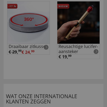
-17
%
NIEUW
Draaibaar zitkussen
Reusachtige lucifer-
aansteker
99
€ 29
,
€ 24,
99
€ 19,
99
WAT ONZE INTERNATIONALE
KLANTEN ZEGGEN