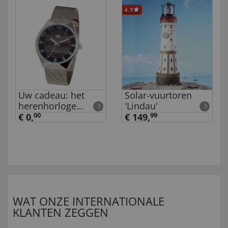
4,5
Uw cadeau: het
Solar-vuurtoren
herenhorloge
'Lindau'
‘Solar’
€ 0,
00
€ 149,
99
WAT ONZE INTERNATIONALE
KLANTEN ZEGGEN