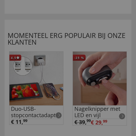
MOMENTEEL ERG POPULAIR BIJ ONZE
KLANTEN
4,5
-25
%
Duo-USB-
Nagelknipper met
stopcontactadapter
LED en vijl
€ 11,
99
99
€ 39
,
€ 29,
99