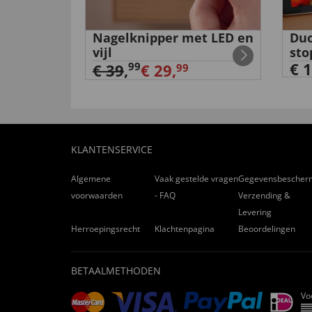
de
Nagelknipper met LED en
Duo
vijl
sto
€ 1
99
€ 39
,
€ 29,
99
KLANTENSERVICE
Algemene
Vaak gestelde vragen
Gegevensbescher
voorwaarden
- FAQ
Verzending &
Levering
Herroepingsrecht
Klachtenpagina
Beoordelingen
BETAALMETHODEN
Vo