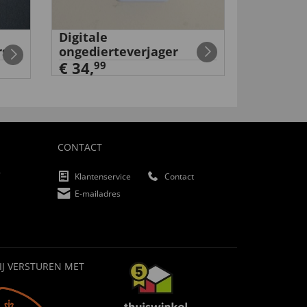
Digitale
Volkswa
rs
ongedierteverjager
€ 159,
9
€ 34,
99
CONTACT
f
Klantenservice
Contact
E-mailadres
IJ VERSTUREN MET