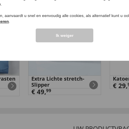
n.
ken, aanvaardt u snel en eenvoudig alle cookies, als alternatief kunt u o
teren
.
Ik weiger
rasten
Extra Lichte stretch-
Katoe
Slipper
€ 29,
€ 49,
99
UW PRODUCTVRA