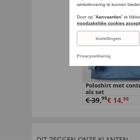
winkelervaring te kunnen biede
-63
%
Door op "
Aanvaarden
" te klik
noodzakelijke cookies accep
Instellingen
Privacyverklaring
Poloshirt met cont
als set
99
€ 39
,
€ 14,
99
DIT ZEGGEN ONZE KLANTEN