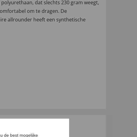
polyurethaan, dat slechts 230 gram weegt,
omfortabel om te dragen. De
ire allrounder heeft een synthetische
u de best mogelijke