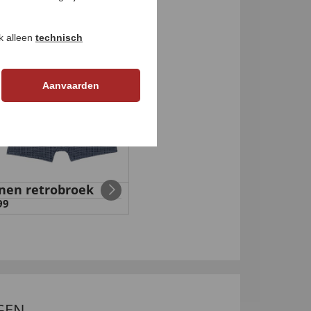
ok alleen
technisch
Aanvaarden
nen retrobroek
99
GEN