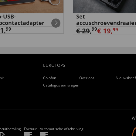
-USB-
Set
pcontactadapter
accuschroevendraaie
1,
99
99
€ 29
,
€ 19,
99
EUROTOPS
ming
Colofon
Over ons
Nieuwsbrie
Catalogus aanvragen
W
oruitbetaling
Factuur
Automatische afschrijving