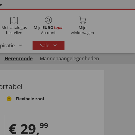
ie
Met catalogus
Mijn
EURO
tops
-
Mijn
bestellen
Account
winkelwagen
spiratie
Sale
Herenmode
Mannenaangelegenheden
ortabel
Flexibele zool
€
29
,
99